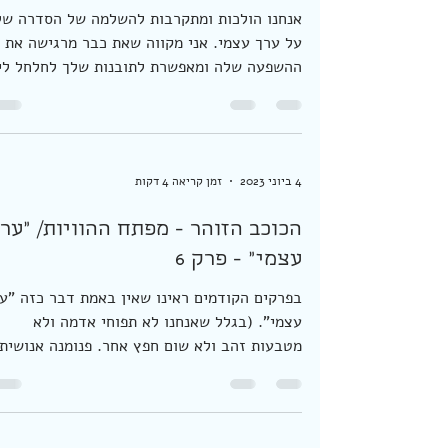
מפתח הערכים - לשאת את הכתר/
"ערך עצמי" - פרק 7
אנחנו הולכות ומתקרבות להשלמה של הסדרה של
על ערך עצמי. אני מקווה שאת כבר מרגישה את
ההשפעה שלה ומאפשרת לתובנות שלך לחלחל לי
יום. ממש...
4 ביוני 2023
זמן קריאה 4 דקות
הכוכב הזוהר - מפתח ההוויות/ "ער
עצמי" - פרק 6
בפרקים הקודמים ראינו שאין באמת דבר כזה "ע
עצמי". (בגלל שאנחנו לא תפוחי אדמה ולא
מטבעות זהב ולא שום חפץ אחר. פנומנה אנושית