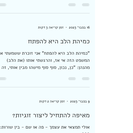
אף פעם לא ממש אהבתי את פורים. (אומרים שזה
מאפיין אנשים רגישים מאוד) רועש לי מדי, צעקני
מסנוור... ואני בכלל רוצה להיות בשקט שלי.
אלא...
16 בפבר׳ 2023
זמן קריאה 3 דקות
כמיהת הלב היא להפתח
"כמיהת הלב היא להפתח" אני זוכרת ששמעתי א
המשפט הזה אי אז, והרגשתי אותו (את הלב)
מהנהן: "כן, נכון, סוף סוף מישהו מבין אותי, זה
בדיוק מה...
9 בפבר׳ 2023
זמן קריאה 2 דקות