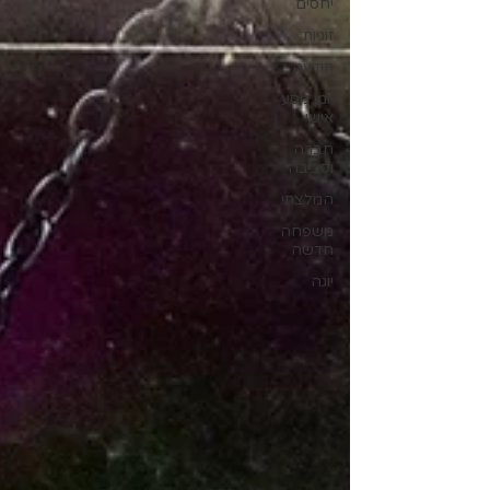
יחסים
זוגיות
תודעה
יומן מסע
אישי
חברה
וסביבה
המלצתי
משפחה
חדשה
יוגה