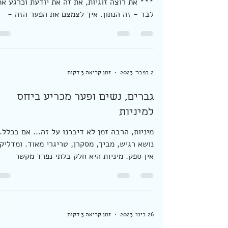
מאיפה להתחיל ליצור זוגיות?
אולי תמצאי את עצמך - פה או שם - בין שורות:
*** את רוצה זוגיות, את זה את יודעת וכרגע את
לבד - זה הנתון. איך לצמצם את הפער הזה -
שנראה כמו...
2 בפבר׳ 2023
זמן קריאה 3 דקות
גברים, נשים ופער מכריע ביחס
למיניות
מיניות, הרבה זמן לא דיברנו על זה... אם בכלל.
נושא רגיש, מביך, מסקרן, טריגרי מאוד. ומדלי
אין ספק. מיניות היא חלק בלתי נפרד מקשר
רומנטי....