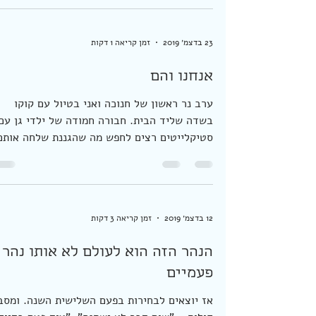
שבוע אחורה. חמודי בא לטפל בכמה עניינים
נחוצים בבית. איש מקצוע מעולה ואדם מקסים.
כשהוא מסיים אני בודקת איתו אם הוא מעודכן
בנוגע לאסדות. ...
23 בדצמ׳ 2019
זמן קריאה 1 דקות
אנחנו והם
ערב נר ראשון של חנוכה ואני בטיול עם קוקו
בשדה שליד הבית. חבורה חמודה של ילדי גן עם
סטיקלייטים רצים לחפש מה שהגננת שלחה אותם
והורים...
12 בדצמ׳ 2019
זמן קריאה 3 דקות