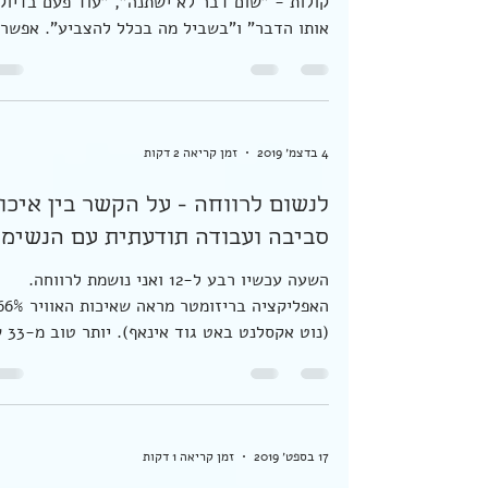
הנהר הזה הוא לעולם לא אותו נהר
פעמיים
אז יוצאים לבחירות בפעם השלישית השנה. ומסב
קולות - "שום דבר לא ישתנה", "עוד פעם בדיוק
אותו הדבר" ו"בשביל מה בכלל להצביע". אפשר
להסתכל...
4 בדצמ׳ 2019
זמן קריאה 2 דקות
לנשום לרווחה - על הקשר בין איכו
סביבה ועבודה תודעתית עם הנשימ
השעה עכשיו רבע ל-12 ואני נושמת לרווחה.
האפליקציה בריזומטר מראה שאיכות האוו
(נוט אקסלנט ב