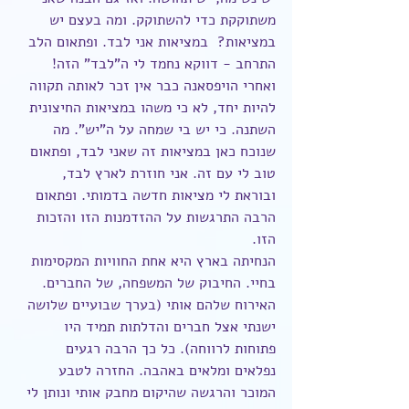
משתוקקת כדי להשתוקק. ומה בעצם יש 
במציאות?  במציאות אני לבד. ופתאום הלב 
התרחב - דווקא נחמד לי ה"לבד" הזה! 
ואחרי הויפסאנה כבר אין זכר לאותה תקווה 
להיות יחד, לא כי משהו במציאות החיצונית 
השתנה. כי יש בי שמחה על ה"יש". מה 
שנוכח כאן במציאות זה שאני לבד, ופתאום 
טוב לי עם זה. אני חוזרת לארץ לבד, 
ובוראת לי מציאות חדשה בדמותי. ופתאום 
הרבה התרגשות על ההזדמנות הזו והזכות 
הזו.
הנחיתה בארץ היא אחת החוויות המקסימות 
בחיי. החיבוק של המשפחה, של החברים. 
האירוח שלהם אותי (בערך שבועיים שלושה 
ישנתי אצל חברים והדלתות תמיד היו 
פתוחות לרווחה). כל כך הרבה רגעים 
נפלאים ומלאים באהבה. החזרה לטבע 
המוכר והרגשה שהיקום מחבק אותי ונותן לי 