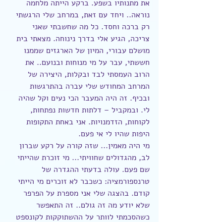
את מתנותיו בשפע. ברקע הייתה מלחמה 
נוראה.. ויחד עם זאת, במרחב שלי הרגשתי 
רק ברכה וחסד. כל מה שחשבתי שאני 
צריכה, הגיע אלי בדרך נינוחה. מצאתי בית 
מושלם עבורי, המיון של הארגזים שממנו 
חששתי, עבר על מי מנוחות ובנועם.. את 
הרוב העמסתי לבד ובקלות, היצירה של 
המרחב המחודש שלי עברה בהתרגשות 
ובכיף. זה היה המעבר הכי נעים וקל שהיה 
לי. ובמקביל – דלתות חדשות נפתחות, 
לקוחות, הזדמנויות. אני באחת התקופות 
היפות שהיו לי אי פעם.
מי היה מאמין... שזה קורה על רקע שברון 
לב, מהגדולים שחוויתי... מי זוכרת שהייתי 
שם פעם. עולה בדעתי ההגדרה של 
טרנספורמציה: כשכבר לא זוכרים מי הייתי 
קודם. בהצגה שלי אני מספרת על הפרפר 
שלא יודע מה זה גולם.. זה התאפשר 
כשהסכמתי לוותר על ההשתוקקות לקונספט 