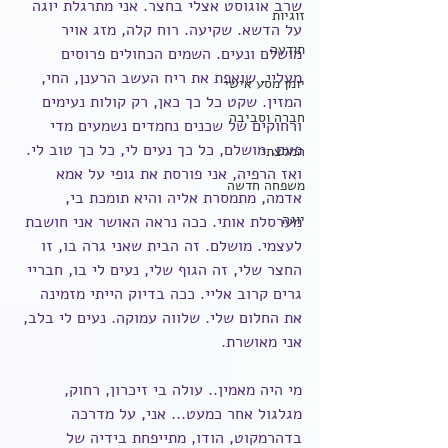
שרב אוגוסט אצלי בחצר. אני מתרגלת יוגה 
זוגיות
על הדשא. שקיעה. רוח קלה, מזג אויר 
תודעה
מושלם ונעים. השמים הכחולים פרוסים 
מעליי. שואפת את ריח העשב הרענן, החי, 
יומן מסע אישי
המזין. שקט כל כך כאן, רק קולות נעימים 
חברה וסביבה
ורחוקים של שכנים נחמדים נשמעים מדי 
פעם. מושלם, כל כך נעים לי, כל כך טוב לי. 
המלצתי
ואז הרפיה, אני פורסת את גופי על אמא 
משפחה חדשה
אדמה, מתמסרת אליה והיא תומכת בי, 
יוגה
מערסלת אותי. ככה נראה האושר אני חושבת 
לעצמי. מושלם. זה הבית שאני גרה בו, זו 
החצר שלי, זה הגוף שלי, נעים לי בו, חבריי 
גרים קרוב אליי. ככה בדיוק הייתי מזמינה 
את החלום שלי. שלווה עמוקה. נעים לי בלב, 
אני מאושרת.
מי היה מאמין.. עולה בי זיכרון, רחוק, 
מגלגול אחר כמעט... אני, על מדרכה 
בדהרמקוט, הודו, מתייפחת בידיה של 