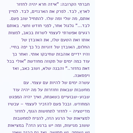
חברתי הקרובה: "איזה חרא יהיה לחזור 
לארץ, לבד. לפרק את הארגזים, לבד. למיין 
אותם, מה שלי ומה שלו. להתחיל שוב פעם. 
לבד..." גלגול אחר, לפני חודש וחצי. באותם 
רגעים אפשרתי לעצמי לשרות בכאב, למצות 
אותו ואת הטעם שלו, את האובדן של 
החלום, האובדן של זוגיות כל כך יפה בחיי. 
והיו ידיים אוהבות שחיבקו אותי. ואחר כך 
עוד כמה ימים של תקווה מחודשת "אולי בכל 
זאת נחזור.." והבנה שלא, ושוב כאב, ואז 
ויפסאנה.
עשרה ימים של להיות עם עצמי. עם 
מחשבות שבאות וחוזרות על מה יהיה עוד 
שבוע-שבועיים כשאנחת, ואיך יהיה המפגש 
המחודש. ובכל פעם להזכיר לעצמי – עכשיו 
מדיטציה - לחזור לתחושות הגוף, לחזור 
למציאות של הרגע הזה, להניח למחשבות 
ששוב מגיעות, ומה יש ברגע הזה? במציאות 
יש נשימה, יש תחושה. ואז גם הבנה שאני 