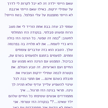
שאם הייתי ילדה זה לא יכל לקרות לי לדרך 
על שתילי ירקות. כאילו שאם הייתי ארנבת 
לא הייתי מתפננת על עלי הפלפל. בטח הייתי!
שמתי לב שזה בבת אחת הוריד לי את מצב 
הרוח ופשוט סבלתי. בנקודה הזו התחלתי 
לחשוב: "כמה זה טפשי. כל הגינה הזו כולה 
היא כדי לשמח... את לא תלויה בה בפרנסה 
שלך. הטבע הוא כזה שדברים צומחים 
ומתים. לפעמים בזמנם ולפעמים בטרם עת, 
כביכול. המפגש עם הגינה הוא מפגש עם 
החיים ועם הארעיות. זה טבע העולם. את 
נקשרת לכמה שתילי ירקות ועכשיו את 
סובלת כשהם אינם... אם תתני ככה לכל 
שינוי להשפיע עלייך עדיף שלא תהיה לך 
גינה. תראי בגינה הזו תרגול... איך 
מתמודדים אנשים שטיפחו כל החיים שלהם 
ילד שאינו...?" בנקודה הזו עצרתי. אני 
באמת לא יודעת איך מתמודדים עם כאב 