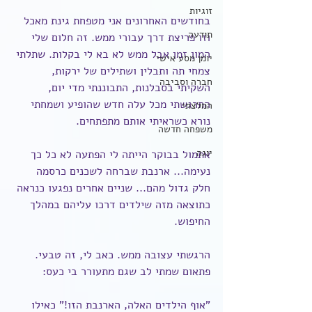
זוגיות
בחודשים האחרונים אני מטפחת גינת מאכל 
תודעה
וזו פריצת דרך עבורי ממש. זה חלום שלי 
המון זמן אבל ממש לא בא לי בקלות. שתלתי 
יומן מסע אישי
צמחי תה ותבלין ושתילים של ירקות, 
חברה וסביבה
השקיתי בסבלנות, התבוננתי מדי יום, 
התרגשתי מכל עלה חדש שהופיע ושמחתי 
המלצתי
נורא כשראיתי אותם מתפתחים.
משפחה חדשה
יוגה
אתמול בבוקר הייתה לי הפתעה לא כל כך 
נעימה... ארנבת שברחה לשכנים כרסמה 
חלק גדול מהם... שניים אחרים נפגעו כנראה 
כתוצאה מזה שילדים דרכו עליהם במהלך 
החיפוש.
הרגשתי עצובה ממש. כאב לי, זה טבעי. 
פתאום שמתי לב שגם מתעורר בי כעס:
"אוף הילדים האלה, הארנבת הזו!" כאילו 