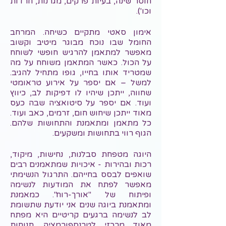
חוסר שינה, בעיות פרקים, מגרנות, חרדות
וכו').
אימון סאטי מתקיים כשיחה. המרחב
החומל שבו נוכח מבוגר מיטיב וקשוב
מאפשר למתאמן להרגיש חופשי לשוחח
על הכול. כאשר המתאמן משוחח על מה
שמטריד אותו בחייו, גופו מתחיל להגיב.
למשל – אם יספר על אירוע טראומטי
שחווה, ייתכן שיהיו לו דפיקות לב, כיווץ
ועוד. אם יספר על סיטואציה שבה כעס
מאוד ייתכן שיחוש חום, זרמים, כאב ועוד.
כל מתאמן ומתאמנת והתחושות שלהם.
הגוף רווי בתחושות ומשקעים.
היוגה מטפחת סבלנות, נחישות, מיקוד,
רכות ובהירות - איכויות שמתאמנים רבים
שואפים לבסס בחייהם. התרגול הנשימתי
מאפשר לפתח את המודעות לנשימה
ופיתוח של "אורך-רוח". כמאמנת
ומתאמנת ביוגה שנים אני יודעת שתשומת
לב לנשימה ברגעים קריטיים היא מפתח
מאוד מרכזי לטרנספורמציה. תנוחות