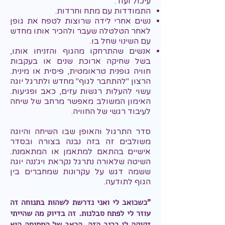
עיכול ועוד.
התמודדות עם מתח וחרדות.
נשים אחרי לידה שרוצות לטפח את גופן
לאחר הטלטלה שעבר ולהכיר אותו מחדש
עם השינוי שחל בו.
אנשים שהתרחקו מהגוף והזניחו אותו,
בשל שחיקה ארוכת שנים או בעקבות
חוויה גופנית טראומטית, פיסית או מינית.
הרצון "להתחבר לגוף" מחדש ולתרגל יוגה
עשוי להעלות רגשות עזים, כאב ופגיעות.
האימון המשולב מאפשר מרחב של שיחה
לעיבוד רגשי של החוויה.
סדר התרגול והאופן שבו השיחה והיוגה
משולבים זה בזה נבנה בצורה ובסדר
אישיים בהתאם למתאמן או המתאמנת.
השיטה שלאורה נתרגל נקראת ויג'ננה יוגה
ששמה דגש על עקרונות שמחברים בין
הגוף לתודעה.
"כשכואב לי ואני נדרשת לשהות בתנוחה זה
עוזר לי לפתח סבלנות. זה בדיוק מה שהייתי
זקוקה לו בריב הזה. הכאב של המתיחה הוא