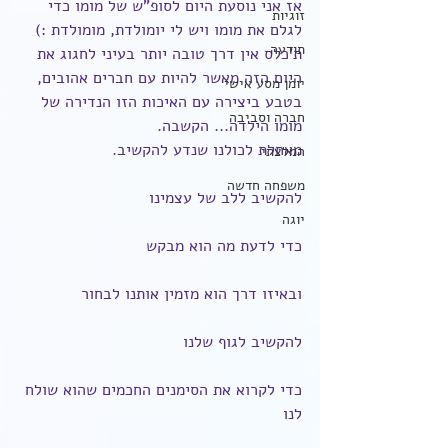
אז אני נוסעת היום לסופ"ש של מומו כדי 
זוגיות
לגלם את מומו ויש לי יומולדת, מומולדת :) 
תודעה
ת'כלס אין דרך טובה יותר בעיני לחגוג את 
היום הזה מאשר להיות עם חברים אהובים, 
יומן מסע אישי
בטבע ביצירה עם האיכות הזו הנדירה של 
חברה וסביבה
מומו הילדה... הקשבה.
מאחלת לכולנו שנדע להקשיב.
המלצתי
משפחה חדשה
להקשיב ללב של עצמינו
יוגה
כדי לדעת מה הוא מבקש
ובאיזו דרך הוא מזמין אותנו לבחור
להקשיב לגוף שלנו
כדי לקרוא את הסימנים החכמים שהוא שולח 
לנו