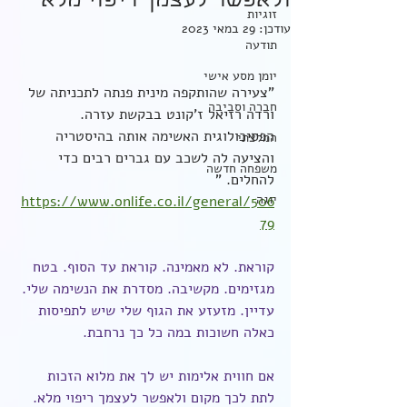
ולאפשר לעצמך ריפוי מלא
זוגיות
עודכן:
29 במאי 2023
תודעה
יומן מסע אישי
"צעירה שהותקפה מינית פנתה לתכניתה של 
חברה וסביבה
ורדה רזיאל ז'קונט בבקשת עזרה. 
הפסיכולוגית האשימה אותה בהיסטריה 
המלצתי
והציעה לה לשכב עם גברים רבים כדי 
משפחה חדשה
להחלים. " 
יוגה
https://www.onlife.co.il/general/506
79
קוראת. לא מאמינה. קוראת עד הסוף. בטח 
מגזימים. מקשיבה. מסדרת את הנשימה שלי. 
עדיין. מזעזע את הגוף שלי שיש לתפיסות 
כאלה חשוכות במה כל כך נרחבת. 
אם חווית אלימות יש לך את מלוא הזכות 
לתת לכך מקום ולאפשר לעצמך ריפוי מלא. 