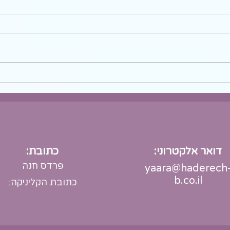
לארוחת חג משפחתית
{{preheader}} אז.. איך את מרגישה
רגע לפני? אולי את מסיימת נקיונות
ולחוצה להספיק הכל? אולי את
מתרגשת לפגוש את כל המשפחה?
ואולי... אולי את...
דואר אלקטרוני:
כתובת:
פרדס חנה
yaara@haderech
b.co.il
כתובת הקליניקה: