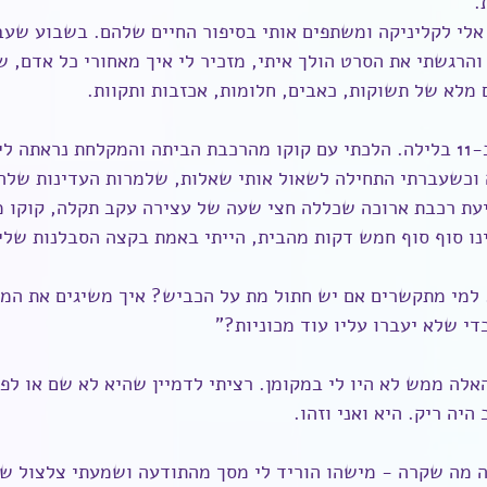
.
אלי לקליניקה ומשתפים אותי בסיפור החיים שלהם. בשבוע שעבר
והרגשתי את הסרט הולך איתי, מזכיר לי איך מאחורי כל אדם, ש
 מלא של תשוקות, כאבים, חלומות, אכזבות ותקוות.
זה הגיע לשיא במפגש ב-11 בלילה. הלכתי עם קוקו מהרכבת הביתה והמקלחת נראת
וכשעברתי התחילה לשאול אותי שאלות, שלמרות העדינות שלה, 
יעת רכבת ארוכה שכללה חצי שעה של עצירה עקב תקלה, קוקו מ
נו סוף סוף חמש דקות מהבית, הייתי באמת בקצה הסבלנות שלי)
. למי מתקשרים אם יש חתול מת על הכביש? איך משיגים את המו
די שלא יעברו עליו עוד מכוניות?"
אלה ממש לא היו לי במקומן. רציתי לדמיין שהיא לא שם או לפ
יה ריק. היא ואני וזהו.
ה מה שקרה - מישהו הוריד לי מסך מהתודעה ושמעתי צלצול של 