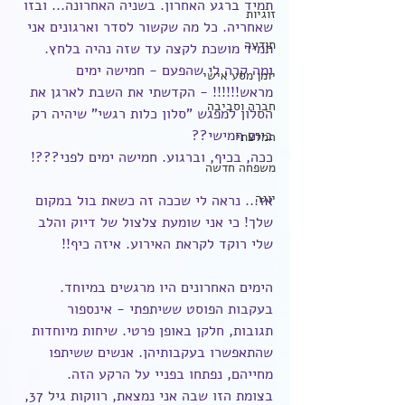
תמיד ברגע האחרון. בשניה האחרונה... ובזו 
זוגיות
שאחריה. כל מה שקשור לסדר וארגונים אני 
תודעה
תמיד מושכת לקצה עד שזה נהיה בלחץ.
ומה קרה לי שהפעם - חמישה ימים 
יומן מסע אישי
מראש!!!!!! - הקדשתי את השבת לארגן את 
חברה וסביבה
הסלון למפגש "סלון כלות רגשי" שיהיה רק 
ביום חמישי??
המלצתי
ככה, בכיף, וברגוע. חמישה ימים לפני???!
משפחה חדשה
יוגה
אז... נראה לי שככה זה כשאת בול במקום 
שלך! כי אני שומעת צלצול של דיוק והלב 
שלי רוקד לקראת האירוע. איזה כיף!!
הימים האחרונים היו מרגשים במיוחד. 
בעקבות הפוסט ששיתפתי - אינספור 
תגובות, חלקן באופן פרטי. שיחות מיוחדות 
שהתאפשרו בעקבותיהן. אנשים ששיתפו 
מחייהם, נפתחו בפניי על הרקע הזה.
בצומת הזו שבה אני נמצאת, רווקות גיל 37, 