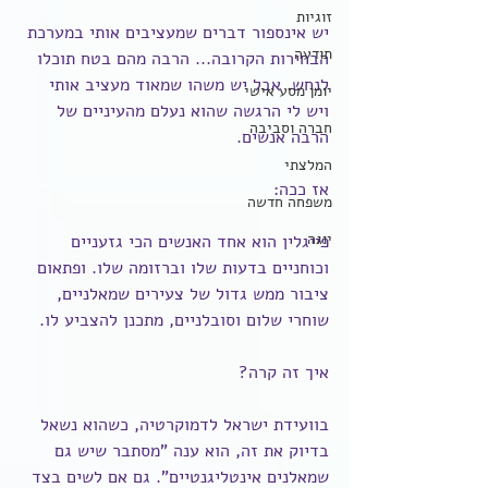
זוגיות
יש אינספור דברים שמעציבים אותי במערכת 
תודעה
הבחירות הקרובה... הרבה מהם בטח תוכלו 
לנחש. אבל יש משהו שמאוד מעציב אותי 
יומן מסע אישי
ויש לי הרגשה שהוא נעלם מהעיניים של 
חברה וסביבה
הרבה אנשים.
המלצתי
אז ככה:
משפחה חדשה
יוגה
פייגלין הוא אחד האנשים הכי גזעניים 
וכוחניים בדעות שלו וברזומה שלו. ופתאום 
ציבור ממש גדול של צעירים שמאלניים, 
שוחרי שלום וסובלניים, מתכנן להצביע לו.
איך זה קרה?
בוועידת ישראל לדמוקרטיה, כשהוא נשאל 
בדיוק את זה, הוא ענה "מסתבר שיש גם 
שמאלנים אינטליגנטיים". גם אם לשים בצד 