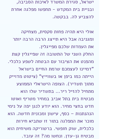
ישראל, סגירת המשרד לאיכות הסביבה, 
ובניית בית המקדש - תחפשו מפלגה אחרת 
להצביע לה. בבקשה.
אולי היא תהיה פחות סקסית, מצחיקה 
ומגניבה אבל היא תייצג הרבה הרבה יותר 
את העמדות שלכם מפייגלין.
החלק השני של התשובה זה שפייגלין קצת 
מהפנט את הציבור עם הבטחה לשפע כלכלי. 
"דמיינו לעצמכם שרמת החיים בישראל 
הייתה כמו ביפן או בשווייץ" (ציטוט מדוייק 
מתוך תשדיר). הצופה הישראלי הממוצע 
מתחיל להזיל ריר... בתשדיר שלו הוא 
מבטיח בית בתל אביב במחיר מטריף ואוטו 
חדש בחצי מחיר. הוא יודע לנגן יפה על נימי 
הנהנתנות – כסף, עישון ומכונית חדשה. הוא 
מוכר את המפלגה בתור זו שתביא חירות 
כלכלית, שוק חופשי. ברטוריקה משיחית הוא 
מבטיח גן-עדן. ונחשו מה? זה עובד. 