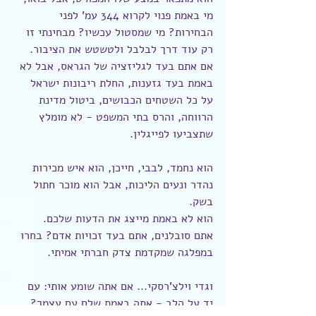
מי באמת פנוי לקרוא 344 עמ' לפני 
הבחירות? מי שמסטול עכשיו? מבחינתי זו 
רק עוד דרך לבלבל ולטשטש את הציבור.
אם אתם בעד לגליזציה של הגראס, אבל לא 
באמת בעד גזענות, החלת ריבונות ישראל 
על כל השטחים הכבושים, ביטול מדינת 
הרווחה, והרס בתי המשפט - לא מומלץ 
שתצביעו לפייגלין.
הוא נחמד, לבבי, חייכן, הוא איש מכירות 
נהדר ונעים הליכות, אבל הוא מוכר חתול 
בשק.
הוא לא באמת מייצג את הדעות שלכם.
אתם סובלנים, אתם בעד זכויות אדם? בחרו 
במפלגה שמקדמת צדק חברתי אמיתי.
וגדי וילצ'רסקי... אם אתה שומע אותי: עם 
יד על הלב - אתה באמת שלם עם עצמך?