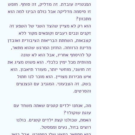
הפנטזיה עובדת. זה מדליק, זה סוחף. חופש 
זו סיסמה מדליקה אבל כולם הבינו למה הוא 
מתכוון?
הוא רק לא מציין שהצד השני של השפע זה 
זקנים ונכים רעבים וקופאים מקור ללא 
קצבאות, השחתת הבריאות הציבורית ואובדן 
מדינת הרווחה. החזון המרגש שהוא מתאר, 
קל להיסחף אחריו, אבל הוא לא שונה 
מהותית מכל ימין כלכלי. הוא פשוט מציג את 
זה חושני, מוחשי יותר, מעורר תיאבון. הוא 
איש מכירות מצויין. הוא מוכר לנו חתול 
בשק. זה הצבעוני. המגניב עם הנצנצים 
והסרטים.
מה, אנחנו ילדים קטנים שאתה משחד עם 
עוגת שוקולד?
האמת, שכולנו קצת ילדים קטנים. כולנו 
רוצים בזול, נעים וממסטל.
הוא מתפאר במצע שלו המפורט, אבל בואו, 