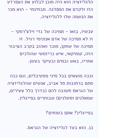
הלגליזציה הוא היה מוכן לבלוע את הצפרדע 
הזו ולקדם את המפלגה. מבחינתי - הוא מכר 
את הנשמה שלו ללגליזציה.
עכשיו, בואו - תמיכה של גדי וילצ'רסקי - 
זו לא תמיכה של אדם אנונימי רגיל. זו 
תמיכה של שחקן, מוכר ואהוב בקרב הציבור 
הזה, קומיקאי, איש כריזמטי שהולכים 
אחריו, באש ובמים ובעיקר בעשן.
וככה מוצאים בכל מיני פסטיבלים, וגם ככה 
סתם ברחובות תל אביב, אנשים שהלגליזציה 
של הגראס חשובה להם (בדרך כלל צעירים, 
שמאלנים וסטלנים) שבוחרים בפייגלין.
בפייגלין? אתם בטוחים?
כן. הוא בעד לגליזציה של הגראס.