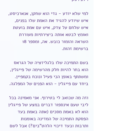
למי שלא יודע - גדי הוא שחקן, אנארכיסט, 
איש שיודע להגיד את האמת שלו בפנים, 
איש שלחם על צדק, איש עם אמת בועטת 
ואומץ לבטא אותה ביצירתיות מעוררת 
השראה והומור כובש. אה, ומספר 18 
ברשימת זהות.
בשם התמיכה שלו בלגליזציה של הגראס 
הוא בחר להיות חלק מהרשימה של פייגלין, 
ומשתתף באופן הכי פעיל ונוכח בקמפיין. 
ביחד עם פייגלין - הוא הפנים של המפלגה.
וזה מה שכואב לי בטירוף. אני מאמינה בכל 
ליבי שעם אינספור דברים במצע של פייגלין 
הוא לא באמת מסכים (אתה באמת בעד 
הפסקת התמיכה של המדינה באומנות 
ותרבות ובעד דיכוי הלהט"בים?) אבל לשם 