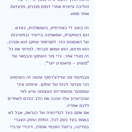
והליכה עיוורת אחרי דמות מוכרת, מזעזעת 
אותי ממש.
זה כואב לי כאזרחית, כשמאלנית, כאדם. 
וגם כשחקנית, שמאמינה בייעוד ובחשיבות 
של האומנות הזו. לתפיסתי שחקן הוא מנהיג, 
הוא מרפא, הוא שמאן חברתי. למדתי את כל 
זה מגדי אחר. גדי פור השחקן והבמאי של 
"פשוט – תיאטרון יער".
מבחינתי מה שוילצ'רסקי עושה זה השימוש 
הכי מכוער לכוח של שחקן. שימוש ציני 
שמתנער מהאחריות העצומה שיש למי 
שהכישרון שלו שובה את הלב וגורם לאחרים 
ללכת אחריו.
אם אתם בעד לגליזציה של הגראס, אבל לא 
באמת בעד נשק לכל, החלת החוק העברי 
במדינה, ביטול הסכמי אוסלו, דיכויי ערביי 