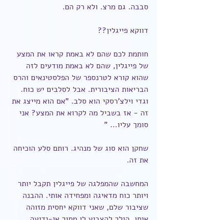
סבבה. גם מרצ. ולא רק הם.
דווקא פייגלין??
חותמת לכם שהם לא באמת קראו את המצע 
של פייגלין, שהם לא באמת מודעים לזה 
שהוא קורא לטרנספר של הפלסטינאים והרס 
הבריאות הציבורית. אבל לסלבים יש כוח. 
וגדי וילצ'רסקי הוא סלב. "אם הוא מייצג את 
זה - אז בשביל מה לקרוא את המצע? אני 
סומך עליו... "
שחקן הוא סוג של מנהיג. רותם סלע הוכיחה 
את זה.
המחשבה שהמפלגה של פייגלין תקבל יותר 
ויותר כוח מדאיגה ומפחידה אותי. ההבנה 
שציבור שלם, שאני דווקא יחסית מזוהה 
איתו, הולך להצביע לו מתוך אי-ידיעה 