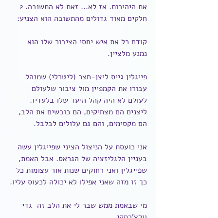
את היהירות. אז לא... זאת לא התשובה. 2 
חלקים מאוד גדולים מהתשובה הוא הצניע:
קודם כל את איש יחסי הציבור שלו הוא 
נמנע מלציין.
פייגלין גייס ליצן-חצר (ליטרלי) שמנהל 
עבורו את הקמפיין מול ציבור שלעולם 
לעולם לא היה קהל היעד שלו בלעדיו. 
ליצנים הם מצחיקים, הם כובשים את הלב, 
הם מקסימים, והם גם עלולים לבלבל.
אני כועסת על הניצול הציני שפייגלין עשה 
בעניין הלגליזציה של הגראס. אבל האמת, 
שפייגלין ואני רחוקים שנות אור עצומות כל 
כך זו מזה שאני אפילו לא יכולה לכעוס עליו.
מי שבאמת ממש שבר לי את הלב זה  גדי 
וילצ'רסקי