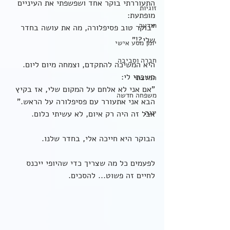
התעוררתי בוקר אחד ושפשפתי את העיניים 
זוגיות
מופתעת:
תודעה
"בוקר טוב פסיפלורה, מה את עושה בחדר 
שלי?!"
יומן מסע אישי
חברה וסביבה
היא המשיכה להתקדם, וצמחה מיום ליום. 
חשבתי לי:
המלצתי
"אם אני לא אלחם על המקום שלי, אז בקיץ 
משפחה חדשה
הבא אני אתעורר עם פסיפלורה על הראש."
יוגה
אבל זה היה רק איום, לא עשיתי כלום.
הבוקר היא חייכה אלי, בחדר שלנו.
לפעמים כל מה שצריך כדי שהיופי ייכנס 
לחיים זה פשוט... להסכים.