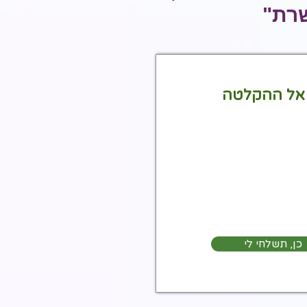
שרת"
 אל ההקלטה
כן, תשלחי לי