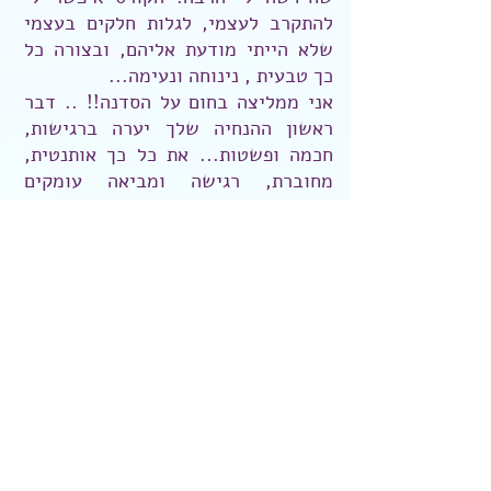
להתקרב לעצמי, לגלות חלקים בעצמי
שלא הייתי מודעת אליהם, ובצורה כל
כך טבעית , נינוחה ונעימה...
אני ממליצה בחום על הסדנה!! .. דבר
ראשון ההנחיה שלך יערה ברגישות,
חכמה ופשטות... את כל כך אותנטית,
מחוברת, רגישה ומביאה עומקים
וחיבורים פנימה בפשטות שלא חשבתי
שאפשריים... והדבר השני זה התכנים
הייחודיים שעזרו לי להתחבר לעצמי. ()
לכל פרטי הסדנה יוצרות סוגיות מאושרת