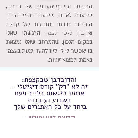
התובנה הכי משמעותית שלי הייתה,
שנועדתי לאהוב, שזו עבורי תמיד הדרך
היחידה. חוויתי תחושות של קבלה
ואהבה כלפי עצמי,
הרגשתי שאני
במקום הנכון, שהמרחב שאני נמצאת
בו יאפשר לי לי לזוז להעז ולגעת בעצמי
באמת ולמצוא זוגיות.
והדובדבן שבקצפת:
זה לא "רק" קורס דיגיטלי -
אנחנו נפגשות בלייב פעם
בשבוע ועובדות
ביחד על כל האתגרים שלך
קבוצת ליווי אונליין
-
12 מפגשים חיים קבוצתיים שיתמכו בך
ובתהליך שלך.