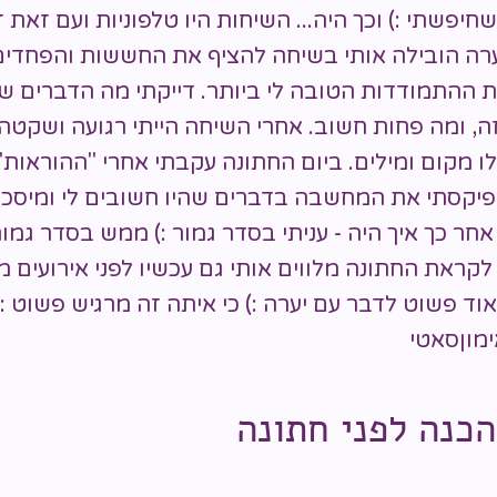
פשתי :) וכך היה... השיחות היו טלפוניות ועם זאת זה
ערה הובילה אותי בשיחה להציף את החששות והפחדים,
 ההתמודדות הטובה לי ביותר. דייקתי מה הדברים ש
ה, ומה פחות חשוב. אחרי השיחה הייתי רגועה ושקטה,
 מקום ומילים. ביום החתונה עקבתי אחרי "ההוראות"
פיקסתי את המחשבה בדברים שהיו חשובים לי ומיסכת
חר כך איך היה - עניתי בסדר גמור :) ממש בסדר גמור
קראת החתונה מלווים אותי גם עכשיו לפני אירועים מ
וד פשוט לדבר עם יערה :) כי איתה זה מרגיש פשוט :) 
ימוןסאטי
הכנה לפני חתונה