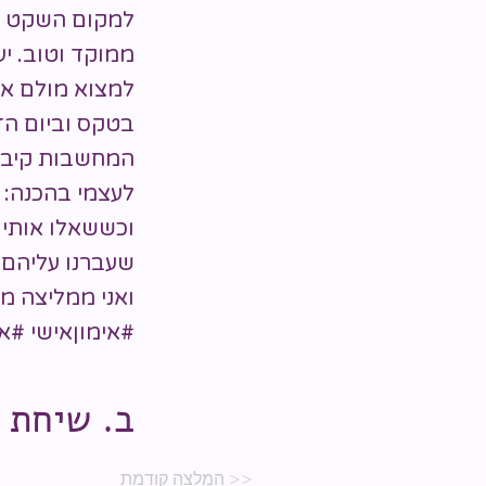
למקום השקט שחי
ממוקד וטוב. י
למצוא מולם את
בטקס וביום הז
המחשבות קיבלו
לעצמי בהכנה: 
וכששאלו אותי א
שעברנו עליהם ל
ואני ממליצה מא
#אימוןאישי #א
ב. שיחת 
<< המלצה קודמת