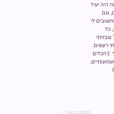
 היה יעיל
 וגם
חשובים לי
 כל
 שבניתי
י רעשים.
 :) הכלים
שמעותיים,
​
המלצה הבאה >>