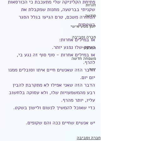
פתיחת הקליניקה שלי מתעכבת כי הכורסאות 
זוגיות
שקניתי בברטעה, מחנות שמקבלת את 
תודעה
הסחורה משכם, טרם הגיעו בגלל הסגר 
בשטחים.
יומן מסע אישי
חברה וסביבה
או במילים אחרות: 
העסק שלו נפגע יותר. 
המלצתי
או במילים אחרות - סוף סוף זה נגע בי, 
משפחה חדשה
להרף. 
יוגה
הדבר הזה שאנשים חיים איתו וסובלים ממנו 
יום יום. 
הדבר הזה שאני אפילו לא מתקרבת להבין 
רבע מהמשמעויות שלו, ולא עסוקה בלחשוב 
עליו, יותר מהרף. 
כדי שאוכל להמשיך לנשום ולישון בשקט.
יש אנשים שחיים ככה והם שקופים.
חברה וסביבה