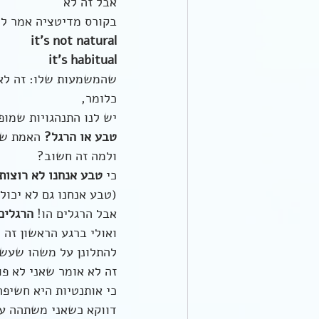
אבל זה לא
בקורס מדיטציה אמר לנ
it's not natural
it's habitual
שהמשמעות שלו: זה לא 
כלומר, 
יש לנו התנהגויות שמו
טבע או הרגל?
 האמת שב
ולמה זה חשוב?
כי 
טבע אנחנו לא רוצות
(טבע אנחנו גם לא יכול
אבל הרגלים הו! 
הרגלים
ואולי ברגע הראשון זה י
להתלונן על משהו שעש
זה לא אומר שאני לא פו
כי אותנטיות היא חשיפה
דווקא כשאני משתהה עם 