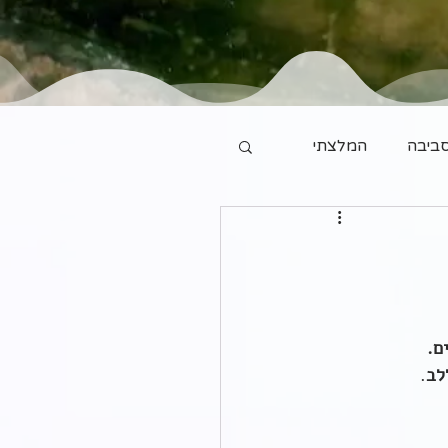
ביבה
המלצתי
ם.
לב
.