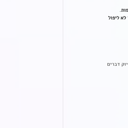
ות
.
לא ליפול 
וק דברים 