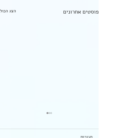
פוסטים אחרונים
הצג הכול
מפתח הערכים - לשאת את
הכתר/ "ערך עצמי" - פרק 7
אנחנו הולכות ומתקרבות להשלמה
תגובות