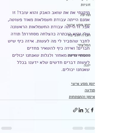
זוגיות
תיקנתי את את שואב האבק והוא עובד! זו 
תודעה
אמנם הייתה עבודת חשמלאות מאוד פשוטה, 
יומן מסע אישי
אבל זו הייתה עבודת החשמלאות הראשונה 
שלי והיא הוכתרה כהצלחה מסחררת! תודה 
חברה וסביבה
לחבר שהסביר לי מה לעשות. איזה כיף שיש 
המלצתי
חברים! ואיזה כיף להשאיר פחדים 
והסתייגויות מאחור ולגלות שאנחנו יכולים 
משפחה חדשה
לעשות דברים חדשים שלא ידענו בכלל 
יוגה
שאנחנו יכולים.
יומן מסע אישי
תודעה
אימון והתפתחות