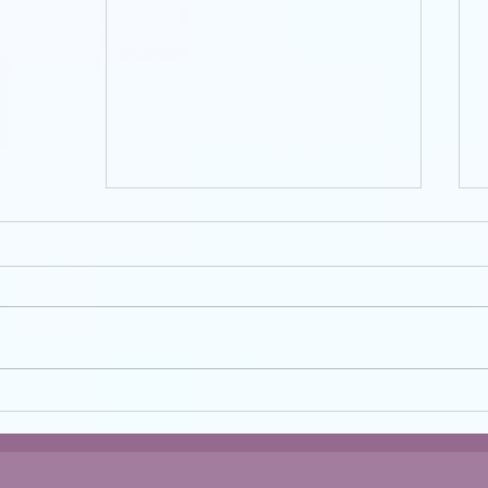
מפתח הערכים - לשאת את הכתר/
"ערך עצמי" - פרק 7
אנחנו הולכות ומתקרבות להשלמה של
הסדרה שלנו על ערך עצמי. אני מקווה
שאת כבר מרגישה את ההשפעה שלה
ומאפשרת לתובנות שלך לחלחל ליום
יום. ממש...