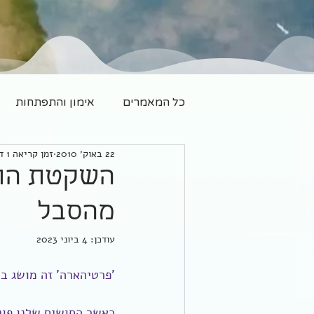
כל המאמרים
אימון והתפתחות
22 באוק׳ 2010
זמן קריאה 1 דקות
משפחה חדשה
יוגה
השקטת הת
מהסבל
עודכן:
4 ביוני 2023
'פרטיהארה' זה מושג ב
כאשר החושים שלנו פונ