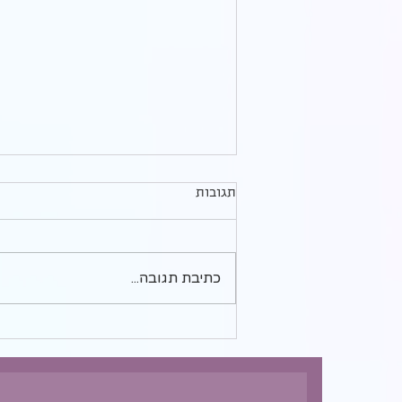
לחפור את הבאר במקום הנכון/
תגובות
"ערך עצמי" - פרק 8 ואחרון
היום אנחנו מסכמות את הסדרה שלנו
על "ערך עצמי". ככל שאנחנו עוסקות
בזה עולות לי עוד תובנות בעניין:
כתיבת תגובה...
דיוקים, ותוספות. אולי יש גם מפתח
חמישי...