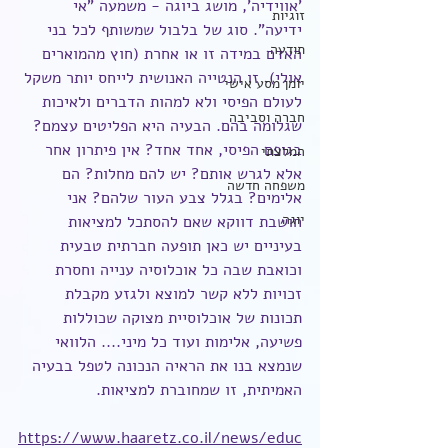
'אווידיה', מושג ביוגה - משמעה "אי 
זוגיות
ידיעה". סוג של בלבול שמשותף לכל בני 
תודעה
האדם במידה זו או אחרת (חוץ מהמוארים 
אולי). זו הנטייה האנושית לייחס יותר משקל 
יומן מסע אישי
לעולם הפיסי ולא למהות הדברים ולאיכות 
חברה וסביבה
שגלומה בהם. הבעיה היא הפליטים עצמם? 
בגופם הפיסי, אחד אחד? אין פיתרון אחר 
המלצתי
אלא לגרש אותם? יש להם מחלות? הם 
משפחה חדשה
אלימים? בגלל צבע העור שלהם? אני 
יוגה
חושבת דווקא שאם להסתכל למציאות 
בעיניים יש כאן תופעה חברתית טבעית 
וכואבת שבה כל אוכלוסיה ענייה וחסרת 
זכויות ללא קשר למוצא ולגזע מקבלת 
תכונות של אוכלוסיית מצוקה שכוללות 
פשיעה, אלימות ועוד כל מיני.... הלוואי 
שנמצא בנו את הראיה הנכונה לטפל בבעיה 
האמיתית, זו שמחוברת למציאות.
https://www.haaretz.co.il/news/educ