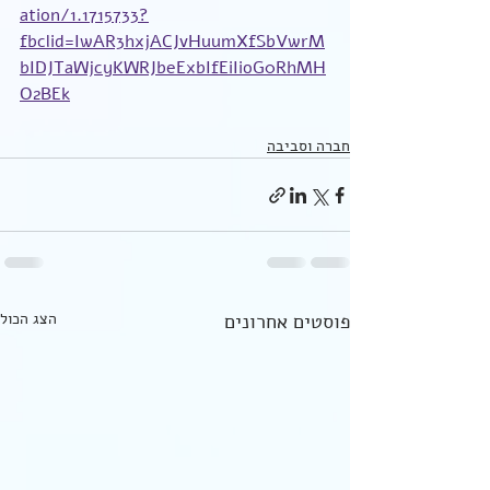
ation/1.1715733?
fbclid=IwAR3hxjACJvHuumXfSbVwrM
bIDJTaWjcyKWRJbeExbIfEiIioG0RhMH
O2BEk
חברה וסביבה
פוסטים אחרונים
הצג הכול