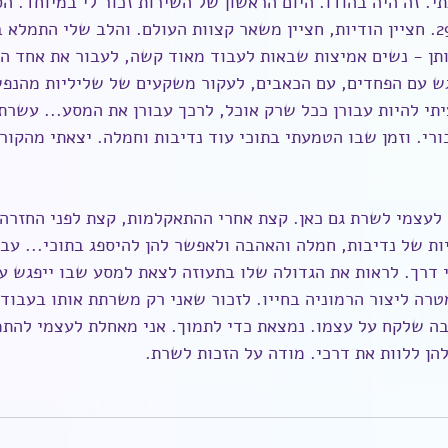
י. זה היה בהודו. היום הראשון של השירות זכור לי במיוחד. הס
הנשים שבאו לקורס - 29. חציין הודיות, חציין משאר קצוות העולם. והלב שלי התמ
ותן - נשים אמיצות שבאות לעבוד מאוד קשה, לעבור את אחד ה
גש עם הפחדים, עם הכאבים, לעקור משקעים של שליליות מהנפש 
יתי להיות עבורן ככל שרק אוכל, לרכך עבורן את המסע... עשרת
ורי. וזמן שבו הטמעתי בתוכי עוד נדיבות וחמלה. יצאתי מהקו
לעצמי לשרת גם כאן. קצת אחרי ההתאקלמות, קצת לפני החזרה
ות של נדיבות, חמלה והאהבה ולאפשר להן להיספג בתוכי... עבור
 דרך. לראות את הגדולה שלו בתעוזה לצאת למסע שבו ייפגש עם
רה ליצור הרמוניה בחייו. לזכור שאני רק משרתת אותו בעבודה
ה שלקח על עצמו. נמצאת כדי לתמוך. אני מאחלת לעצמי להתמ
ן ללוות את דרכי. מודה על הזכות לשרת.