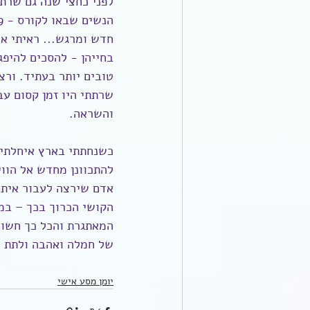
לפני כחצי שנה גם שרתת
חדש ומרגש... ראיתי א
בחייהן - להסכים להיפ
טובים יותר בעתיד. ורצ
שרתתי היו זמן קסום עב
והשראה.
כשנחתתי בארץ איחלתי 
להתכוונן מחדש אל הווי
אדם שירצה לעבור איתי
הקושי הכרוך בכך – במט
המאתגרת והכל כך חשוב
של חמלה ואהבה ולתת לה
יומן מסע אישי