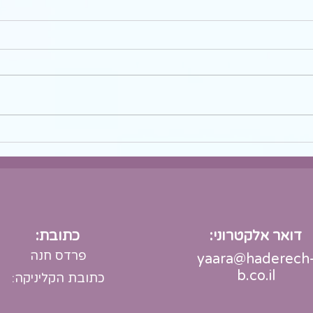
איך הפכתי ביטול מעפן - ממשבר
ביחסים לרגע מכונן - שיתוף
אישי
הבטחתי לכתוב לך השבוע, על הפעם
ההיא שההוא ביטל לי בצורה
מעפנה... כל כך נפגעתי ממנו עד
עמקי נשמתי, ולא היה לי רעיון איך
אפשר להמשיך...
דואר אלקטרוני:
כתובת:
פרדס חנה
yaara@haderech
b.co.il
כתובת הקליניקה: