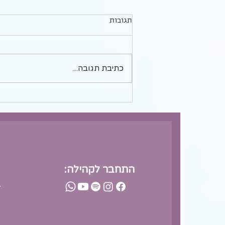
איך לעצור את דליפת האנרגיה
תגובות
בדייטים ולשמור על החשק
להמשיך בהיכרויות גם אחרי דייט
לא היה לו רכב ובאתי לאסוף אותו.
מבאס
עוד לפני שעצרתי את האוטו קלטתי
שהוא פשוט לא בשבילי. זה לא העניין
כתיבת תגובה...
של המראה. אני די פתוחה בעניין הזה
(כבר...
התחבר לקהילה:
-