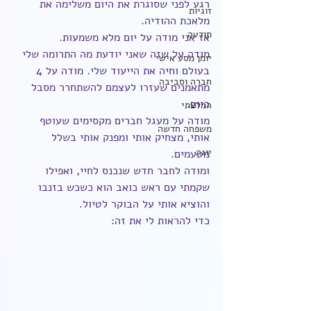
רגע לפני שסוגרת את היום משלימה את 
זוגיות
מלאכת ההודיה. 
תודעה
אז אני מודה על יום מלא משמעות. 
מודה על שזה שאני יודעת מה התרומה שלי 
יומן מסע אישי
בעולם וחיה את הייעוד שלי. מודה על 4 
חברה וסביבה
מתאמנים שעזרו לעצמם להשתחרר מסבל 
היום. 
המלצתי
מודה על מעגל חברים מקסימים שעוטף 
משפחה חדשה
אותי, מצחיק אותי ומפנק אותי בשלל 
יוגה
מטעמים. 
ומודה לחבר חדש שנכנס לחיי, ואפילו 
שקמתי עם ראש כואב הוא כשכש בזנבו 
והוציא אותי על הבוקר לטיול. 
כדי להראות לי את זה: