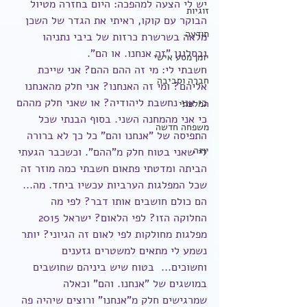
יש לי הצעה למהפכה: היום בחזרה מטיול 
זוגיות
הבוקר עם קוקו, ראיתי את הגדר של השכן 
תודעה
מלאה בשרשרת כרזות של ביבי נתניהו 
ובסלוגן "זה אנחנו. או הם". 
יומן מסע אישי
חשבתי לי: מי זה ההם ההם? אני שייכת 
חברה וסביבה
אליהם? ומי זה האנחנו? אני חלק מהאנחנו 
כי אני נחשבת ליהודיה? או שאני חלק מההם 
המלצתי
כי אני מהמחנה השני. בסוף הבנתי שכל 
משפחה חדשה
התפיסה של "אנחנו והם" כל כך לא ברורה 
יוגה
לי שאני בטוח חלק מ"ההם". וכשכבר הגעתי 
הביתה ומדטתי פתאום חשבתי כמה מוזר זה 
שכל המפלגות הערביות עכשיו ביחד. מה... 
הם כולם חושבים אותו דבר? לפי מה 
החלוקה הזו? לפי הלאום? ישראל 2015 
מפלגות מחולקות לפי לאום זה הגיוני? יותר 
נשמע לי מתאים למשטרים גזענים 
וחשוכים...  בטוח שיש ביניהם שחושבים 
במושגים של "אנחנו. והם" וכאלה 
שמרגישים חלק מ"אנחנו" ורוצים שיהיה פה 