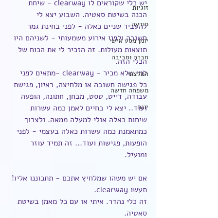
יש כלי שקוראים לו clearway - שיחת 
זוגיות
הכנה בשיטת סאטיה. השבוע יצא לי 
תודעה
להעביר שניים כאלה - לפני בחינת גמר 
חשובה ולפני אירוע משמעותי - לשניהם היו 
יומן מסע אישי
תוצאות מעולות. זה הזכיר לי את הכוח של 
חברה וסביבה
הכלי הזה.
למי שלא מכיר - clearway -מתאים לפני 
המלצתי
כל פגישה חשובה או מלחיצה, ראיון, פגישת 
משפחה חדשה
עבודה, דייט, טסט, מבחן, חתונה, הופעה 
יוגה
ועוד.. יצא לי בחיים לאמן כמה עשרות 
שיחות כאלה אולי למעלה ממאה. ולצרוך 
כמתאמנת כמה עשרות כאלה בעצמי - לפני 
הופעות, פגישות ועוד... זה תמיד עוזר 
ומועיל. 
אם יש משהו שמלחיץ אתכם - תתכוננו אליו! 
תעשו clearway. 
זה כלי נהדר. איתי או עם כל מאמן בשיטת 
סאטיה.