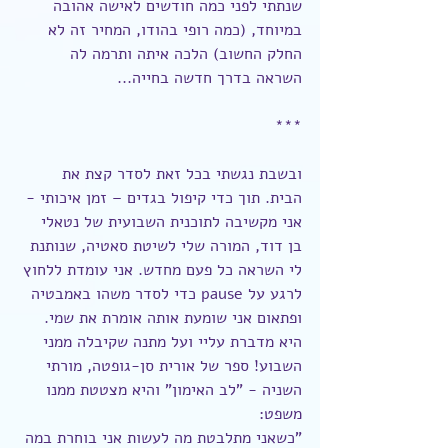
שנתתי לפני כמה חודשים לאישה אהובה 
במיוחד, (כמה רופי בהודו, המחיר זה לא 
החלק החשוב) הלכה איתה ותרמה לה 
השראה בדרך חדשה בחייה...
***
ובשבת נגשתי בכל זאת לסדר קצת את 
הבית. תוך כדי קיפול בגדים – זמן איכותי - 
אני מקשיבה לתוכנית השבועית של נטאלי 
בן דוד, המורה שלי לשיטת סאטיה, שנותנת 
לי השראה כל פעם מחדש. אני עומדת ללחוץ 
לרגע על pause כדי לסדר משהו באמבטיה 
ופתאום אני שומעת אותה אומרת את שמי. 
היא מדברת עליי ועל מתנה שקיבלה ממני 
השבוע! ספר של אורית סן-גופטה, מורתי 
השניה - "לב האימון" והיא מצטטת ממנו 
משפט:
"כשאני מתלבטת מה לעשות אני בוחרת במה 