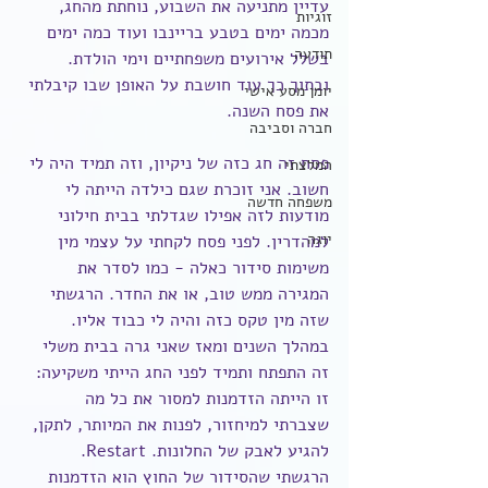
עדיין מתניעה את השבוע, נוחתת מהחג, 
זוגיות
מכמה ימים בטבע בריינבו ועוד כמה ימים 
תודעה
בשלל אירועים משפחתיים וימי הולדת. 
ובתוך כך עוד חושבת על האופן שבו קיבלתי 
יומן מסע אישי
את פסח השנה.
חברה וסביבה
פסח זה חג כזה של ניקיון, וזה תמיד היה לי 
המלצתי
חשוב. אני זוכרת שגם כילדה הייתה לי 
משפחה חדשה
מודעות לזה אפילו שגדלתי בבית חילוני 
יוגה
למהדרין. לפני פסח לקחתי על עצמי מין 
משימות סידור כאלה - כמו לסדר את 
המגירה ממש טוב, או את החדר. הרגשתי 
שזה מין טקס כזה והיה לי כבוד אליו. 
במהלך השנים ומאז שאני גרה בבית משלי 
זה התפתח ותמיד לפני החג הייתי משקיעה: 
זו הייתה הזדמנות למסור את כל מה 
שצברתי למיחזור, לפנות את המיותר, לתקן, 
להגיע לאבק של החלונות. Restart. 
הרגשתי שהסידור של החוץ הוא הזדמנות 