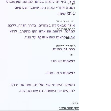
איזה כיף זה להגיע בבוקר לתחנת האוטובוס 
זוגיות
ושניה אחריי מגיע הקו שעובר שם פעם 
תודעה
בחצי שעה.
יומן מסע אישי
איזה מבאס זה בצהרים, בדרך חזרה, ללכת 
חברה וסביבה
לתחנה, לראות את אותו הקו מתקרב, לרוץ 
אליו ולראות שהוא חולף על פניי.
המלצתי
משפחה חדשה
ככה זה בחיים.
יוגה
לפעמים יש מזל.
לפעמים מזל נאחס.
השאלה היא מי אני מול זה, ואם אני יכולה 
להרגיש את השמחה גם שם וגם שם.
תודעה
יומן מסע אישי