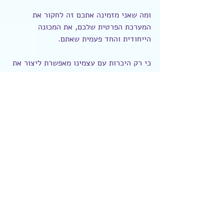
ומה שאני מזמינה אתכם זה לחקור את 
המערכת הפרטית שלכם, את המכונה 
הייחודית והחד פעמית שאתם.
כי רק היכרות עם עצמינו מאפשרת ליצור את 
החיים המיטביים עבורינו כאלה שיהיו באמת 
מותאמים לנו כמו כפפה ליד.
אימון והתפתחות
תודעה
יומן מסע אישי
פוסטים אחרונים
הצג הכול