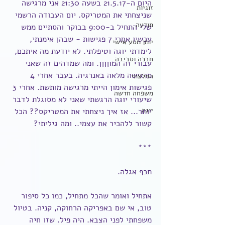
היום ה-21.5.17 בשעה 21:30 אני מרגישה 
זוגיות
שניצחתי את המטריקס. יום העבודה הרשמי 
תודעה
שלי התחיל ב-9:00 בבוקר והסתיים ממש 
עכשיו אחרי 7 פגישות - שבהן אימנתי, 
יומן מסע אישי
לימדתי יוגה וטיפלתי. לא יודעת מה איתכם, 
חברה וסביבה
עבורי זה המוןןןן. ומה שמדהים זה שאני 
מרגישה מלאה באנרגיה. בעבר אחרי 4 
המלצתי
פגישות אימון הייתי מרגישה מותשת. אחרי 3 
משפחה חדשה
שיעורי יוגה הרגשתי שאני לא מסוגלת לדבר 
יוגה
יותר... אז איך ניצחתי את המטריקס?? הכל 
קשור ללהכיר את עצמי.. ומה גיליתי?
***
תכף אגלה.
אתחיל ואומר שהכל מתחיל, כמו כל סיפור 
טוב, אי שם באפריקה הרחוקה, קניה. בטיול 
משפחתי לפני הצבא. היה פיל. שזו חיה 