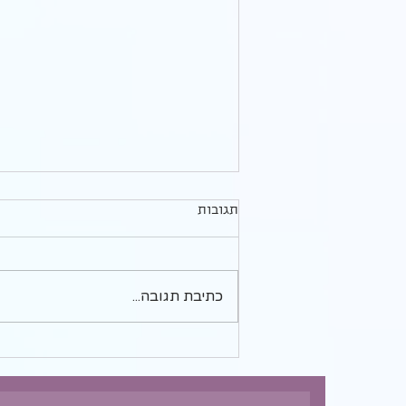
לחפור את הבאר במקום הנכון/
תגובות
"ערך עצמי" - פרק 8 ואחרון
היום אנחנו מסכמות את הסדרה שלנו
על "ערך עצמי". ככל שאנחנו עוסקות
בזה עולות לי עוד תובנות בעניין:
כתיבת תגובה...
דיוקים, ותוספות. אולי יש גם מפתח
חמישי...