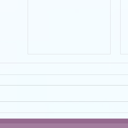
מפתח הערכים - לשאת את הכתר/
"ערך עצמי" - פרק 7
אנחנו הולכות ומתקרבות להשלמה של
הסדרה שלנו על ערך עצמי. אני מקווה
שאת כבר מרגישה את ההשפעה שלה
ומאפשרת לתובנות שלך לחלחל ליום
יום. ממש...