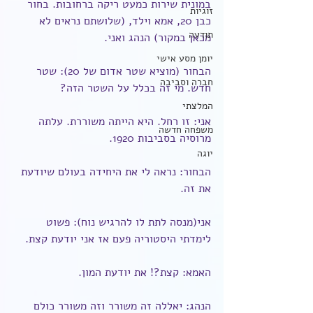
במונית שירות כמעט ריקה ברחובות. בחור 
זוגיות
כבן 20, אמא וילד, (שלושתם נראים לא 
תודעה
מכאן במקור) הנהג ואני.
יומן מסע אישי
הבחור (מוציא שטר אדום של 20): שטר 
חברה וסביבה
חדש. מי זה בכלל על השטר הזה?
המלצתי
אני: זו רחל. היא הייתה משוררת. עלתה 
משפחה חדשה
מרוסיה בסביבות 1920.
יוגה
הבחור: נראה לי את היחידה בעולם שיודעת 
את זה.
אני(מנסה לתת לו להרגיש נוח): פשוט 
לימדתי היסטוריה פעם אז אני יודעת קצת.
האמא: קצת?! את יודעת המון.
הנהג: יאללה זה משורר וזה משורר כולם 