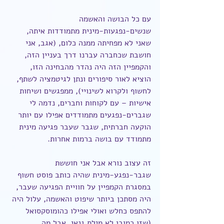
עם כל הבושה והאשמה 
שנשים-נפגעות-מינית מתמודדות איתה, 
שאני לא מפחיתה ממנה כלום, (אגב, אני 
חושבת שכחברה עברנו דרך בעניין הזה, 
והקמפיין הזה היה נהדר מהבחינה הזו, 
הוציא לאור סיפורים ונתן לגיטמציה לשתף, 
לחשוף ולקרוא לשינויי), ממפגשים ושיחות 
אישיות – עם לקוחות וחברים, נדמה לי 
שגברים-נפגעים מתמודדים אפילו עם יותר 
הוקעה חברתית, שגבר שעבר פגיעה מינית 
מתמודד עם בושה ברמות אחרות.
זה עצוב נורא אבל אני חוששת 
שגבר-נפגע-מינית שהיה כותב פוסט חשוף 
במסגרת הקמפיין על חוויית הפגיעה שעבר, 
היה מסתכן ביותר שיפוט והאשמה, עלול היה 
להתפס כחלש ואולי אפילו כהומוסקסואל 
(שזו כמובן לא מילת גנאי, אבל מה 