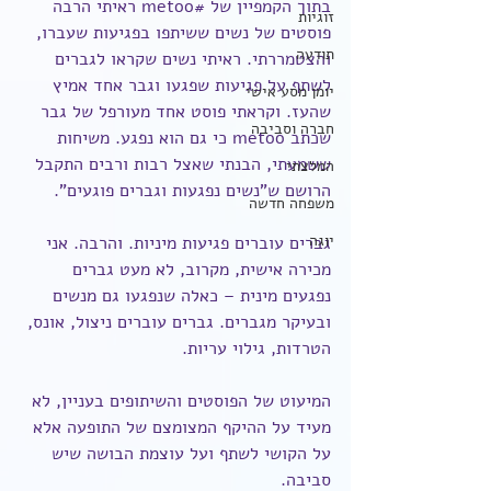
בתוך הקמפיין של 
#metoo
 ראיתי הרבה 
זוגיות
פוסטים של נשים ששיתפו בפגיעות שעברו, 
תודעה
והצטמררתי. ראיתי נשים שקראו לגברים 
לשתף על פגיעות שפגעו וגבר אחד אמיץ 
יומן מסע אישי
שהעז. וקראתי פוסט אחד מעורפל של גבר 
חברה וסביבה
שכתב metoo כי גם הוא נפגע. משיחות 
ששמעתי, הבנתי שאצל רבות ורבים התקבל 
המלצתי
הרושם ש"נשים נפגעות וגברים פוגעים".
משפחה חדשה
יוגה
גברים עוברים פגיעות מיניות. והרבה. אני 
מכירה אישית, מקרוב, לא מעט גברים 
נפגעים מינית – כאלה שנפגעו גם מנשים 
ובעיקר מגברים. גברים עוברים ניצול, אונס, 
הטרדות, גילוי עריות.
המיעוט של הפוסטים והשיתופים בעניין, לא 
מעיד על ההיקף המצומצם של התופעה אלא 
על הקושי לשתף ועל עוצמת הבושה שיש 
סביבה.