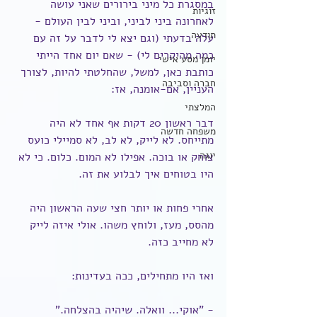
במסגרת כל מיני בירורים שאני עושה 
זוגיות
לאחרונה ביני לביני, וביני לבין העולם - 
תודעה
עלה בדעתי (וגם יצא לי לדבר על זה עם 
כמה מהיקרים לי) - שאם יום אחד הייתי 
יומן מסע אישי
כותבת כאן, למשל, שהחלטתי להיות, לצורך 
חברה וסביבה
העניין, אם-אומנה, אז:
המלצתי
דבר ראשון 20 דקות אף אחד לא היה 
משפחה חדשה
מתייחס. לא לייק, לא לב, לא סמיילי כועס 
יוגה
צוחק או בוכה. אפילו לא המום. כלום. כי לא 
היו בטוחים איך לבלוע את זה.
אחרי פחות או יותר חצי שעה הראשון היה 
מהסס, מעז, ולוחץ משהו. אולי איזה לייק 
לא מחייב כזה.
ואז היו מתחילים, ככה בעדינות:
- "אוקי... וואלה. שיהיה בהצלחה."