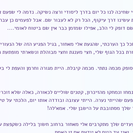
 שחיכה לנו כל יום בדרך ליסודי ורצה נשיקה. נדמה לי שפעם אח
עשינו דרך עיקוף, הכל רק לא לעבור שם. אבל לפעמים כן עברנ
ם דופק לי הלב, אפילו שמזמן כבר אין שם ביטוח לאומי....
ל כך הערכתי, שהגעת אלי מאחור, בגיל הפגיע הזה של הנעורים
רת בכל הגוף שלי, חצי מענגת וחצי מבוהלת ונשארתי מופתעת נ
סופק מכמה נתתי. מכמה קיבלת. היית מגורה וחרמן והעפת לי ב
מחו ונמחקו מהזיכרון, קטנים שוליים לכאורה, כאלה שלא זוכרים
פעם שהייתי נערה. הייתי עצובה ובודדה אותו יום, הלכתי על טי
 שלך מסתובבת על הישבן שלי. אמא׳לה!
דים שלך מתקרבים אלי מאחור ברחוב חשוך בלילה כשקפצת על
ואני עד היום לא יודעת אם זו האמת....