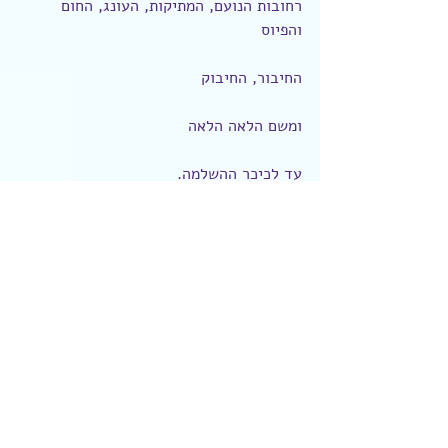
רחובות הנועם, המתיקות, העונג, החום 
והפיוס
החיבור, החיבוק
ומשם הלאה הלאה
עד לכיכר ההשלמה.
לפעמים באמת בא לי למחוק את כל ישראל 
ולהתחיל מחדש
מה זה השטויות האלה לגרש בני אדם?
חברה וסביבה