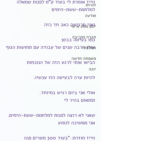
ווייז אומרת לי בעוד ק"מ לפנות שמאלה 
זוגיות
למלחמת-ששת-הימים
תודעה
ואני מרגישה כאב חד כזה
יומן מסע אישי
חברה וסביבה
כמו בעיטה בבטן
אולי הרבה שנים של עבודה עם תחושות הגוף
המלצתי
משפחה חדשה
הביאו אותי לרגע הזה של הנוכחות
יוגה
להיות ערה לבעיטה הזו עכשיו.
אולי אני ביום רגיש במיוחד.
ופתאום בהיר לי
שאני לא רוצה לפנות למלחמת-ששת-הימים.
אני ממשיכה לנסוע
ווייז חוזרת: "בעוד 300 מטרים פנה 