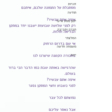
זוגיות
מסתכלת על התמונה שלכם, איתכם
תודעה
איפה אתם עכשיו?
יומן מסע אישי
רק לפני שלושה שבועות ישבנו יחד במתקן 
חברה וסביבה
הכליאה חולות.
המלצתי
אי שם בדרום הרחוק
משפחה חדשה
יוגה
בחבורה הקטנה שיצרנו לנו
שהרגישה באותה שבת כמו הדבר הכי ברור 
בעולם.
איפה אתם עכשיו?
לפני כשבוע וחצי המתקן נסגר
נפוצתם לכל עבר
אבל נאסר עליכם