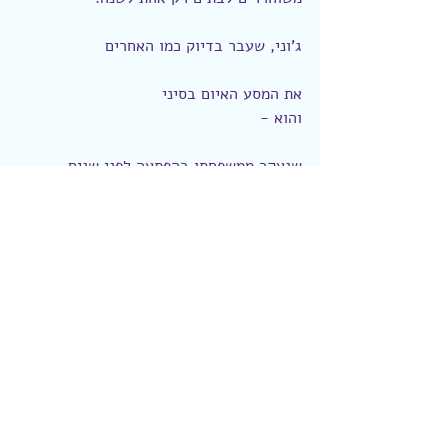
ג'וני, שעבר בדיוק כמו האחרים
את המסע האיום בסיני
והוא -
שנעקר ממשפחתו בהפתעה לפני שנים 
ארוכות ולא ראה אותם מאז.
שנתלש מחייו וממולדתו
שנדד בין מדינות בניסיון להטיל עוגן
ונס על נפשו לא פעם אחת
רק בשל גוון העור
שהאופק שלו לוט בערפל