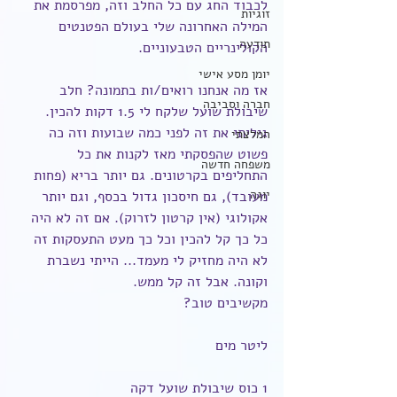
לכבוד החג עם כל החלב וזה, מפרסמת את 
זוגיות
המילה האחרונה שלי בעולם הפטנטים 
תודעה
הקולינריים הטבעוניים.
יומן מסע אישי
אז מה אנחנו רואים/ות בתמונה? חלב 
חברה וסביבה
שיבולת שועל שלקח לי 1.5 דקות להכין. 
גיליתי את זה לפני כמה שבועות וזה כה 
המלצתי
פשוט שהפסקתי מאז לקנות את כל 
משפחה חדשה
התחליפים בקרטונים. גם יותר בריא (פחות 
יוגה
מעובד), גם חיסכון גדול בכסף, וגם יותר 
אקולוגי (אין קרטון לזרוק). אם זה לא היה 
כל כך קל להכין וכל כך מעט התעסקות זה 
לא היה מחזיק לי מעמד... הייתי נשברת 
וקונה. אבל זה קל ממש.
מקשיבים טוב?
ליטר מים
1 כוס שיבולת שועל דקה