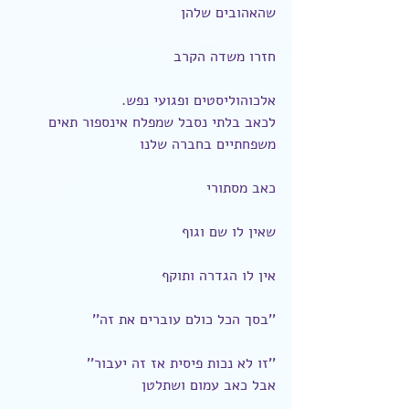
שהאהובים שלהן
חזרו משדה הקרב
אלכוהוליסטים ופגועי נפש.
לכאב בלתי נסבל שמפלח אינספור תאים 
משפחתיים בחברה שלנו
כאב מסתורי
שאין לו שם וגוף
אין לו הגדרה ותוקף
''בסך הכל כולם עוברים את זה''
''זו לא נכות פיסית אז זה יעבור''
אבל כאב עמום ושתלטן