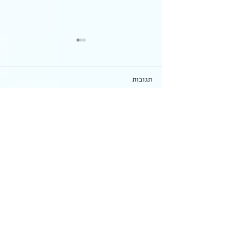
חפשי את האפיקומן - הכנה
לארוחת חג משפחתית
{{preheader}} אז.. איך את
תגובות
מרגישה רגע לפני? אולי את
מסיימת נקיונות ולחוצה להספיק
הכל? אולי את מתרגשת לפגוש
כתיבת תגובה...
את כל המשפחה? ואולי... אולי
את...
כתובת:
פרדס חנה