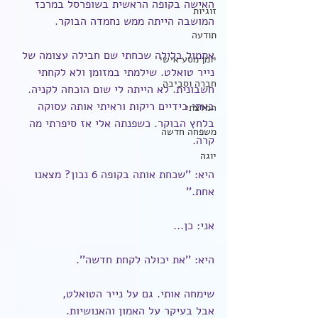
האישה בקופה הראשית בשופרסל במרכז 
זוגיות
המושבה הייתה ממש נחמדה הבוקר. 
תודעה
אתמול בלילה שכחתי שם חבילה עצומה של 
יומן מסע אישי
נייר טואלט. שילמתי במזומן ולא לקחתי 
חברה וסביבה
חשבונית. לא הייתה לי שום הוכחה לקניה. 
באתי בידיים ריקות וראיתי אותה עסוקה 
המלצתי
בלחץ הבוקר. כשפנתה אלי אז סיפרתי מה 
משפחה חדשה
קרה.
יוגה
היא: ''שכחת אותה בקופה 6 נכון? מצאנו 
אחת.''
אני: כן...
היא: ''את יכולה לקחת חדשה''.
שימחה אותי. גם על נייר הטואלט, 
אבל בעיקר על האמון והאנושיות.