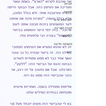
אני אוהבת לקרוא ''הארץ''. באמת שאני 
זוגיות
מעריכה את העיתון הזה. אבל הבוקר הייתה 
תודעה
כותרת שעיצבנה אותי. ולא בגלל התוכן, 
אלא בגלל השפה: ''נתניהו מינה את אוחנה 
יומן מסע אישי
לשר המשפטים בזכות תכונה אחת: לשון 
חברה וסביבה
ארוכה''. בזה יוסי ורטר השתמש בביטוי 
''לקקנות'' בצורה הכי פלסטית שלו.
המלצתי
משפחה חדשה
זה לא שהוא המציא את השימוש הפומבי 
יוגה
במילה הזו. זה ביטוי שנהיה כל כך שגור 
שאף אחד כבר לא ממש מתחייס לשורש 
הבוטה והגס של הביטוי הזה: ''ללקק''.
התרגלנו. אבל אם נחשוב על זה רגע, אז 
נזכר שהביטוי הזה ממש גס רוח.
אלימות מתחילה בשפה. ואחריות אישית 
מתגלמת בבחירת המילים שלנו.
בא לי שהביטוי הזה פשוט יוכחד מעל פני 