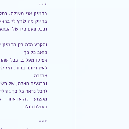
***
בדמיון אני מעולה. בתק
בדיוק מה שרץ לי בראש
ובכל פעם כזו של הפתעה עצומה 
כואב כל כך.
אפילו מעליב. ככל שהתק
לאט ויותר ברור. ואז ש
אכזבה.
וברגעים האלה, של תשי
(הכל נראה כל כך גורל
מקצוע - זה או אחר - א
בעולם כולו.
***