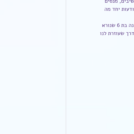
יבים, מנסים 
ודעות יחד מה 
זה כאב של לב מאוכזב עכשיו ועוד מעט הכל ייסתדר ויעבור. גל של חמלה אל ילדה קטנה בת 6 שנורא 
רך שעוזרת לנו 