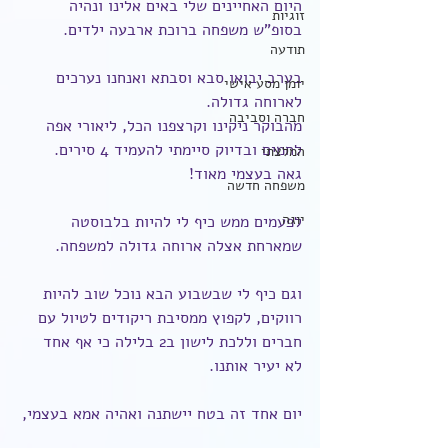
היום האחיינים שלי באים אלינו ונהיה 
זוגיות
בסופ"ש משפחה ברוכת ארבעה ילדים.
תודעה
בערב יבואו סבא וסבתא ואנחנו נערכים 
יומן מסע אישי
לארוחה גדולה.
חברה וסביבה
מהבוקר ניקינו וקרצפנו הכל, ליאורי אפה 
לחמים ובדיוק סיימתי להעמיד 4 סירים. 
המלצתי
גאה בעצמי מאוד!
משפחה חדשה
יוגה
לפעמים ממש כיף לי להיות בלבוסטה 
שמארחת אצלה ארוחה גדולה למשפחה.
וגם כיף לי שבשבוע הבא נוכל שוב להיות 
רווקים, לקפוץ ממסיבת ריקודים לטיול עם 
חברים וללכת לישון ב2 בלילה כי אף אחד 
לא יעיר אותנו.
יום אחד זה בטח יישתנה ואהיה אמא בעצמי,