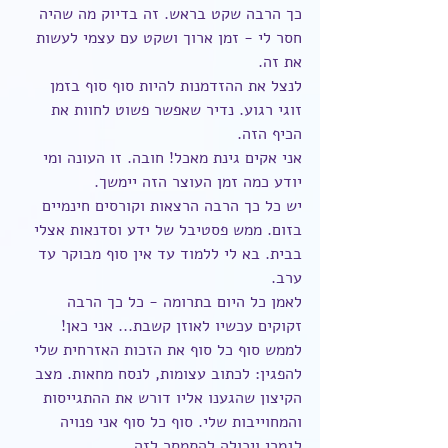
כך הרבה שקט בראש. זה בדיוק מה שהיה 
חסר לי - זמן ארוך ושקט עם עצמי לעשות 
את זה.
לנצל את ההזדמנות להיות סוף סוף בזמן 
זוגי רגוע. נדיר שאפשר פשוט לחוות את 
הכיף הזה.
אני אקים גינת מאכל! חובה. זו העונה ומי 
יודע כמה זמן העוצר הזה יימשך.
יש כל כך הרבה הרצאות וקורסים חינמיים 
בזום. ממש פסטיבל של ידע וסדנאות אצלי 
בבית. בא לי ללמוד עד אין סוף מבוקר עד 
ערב.
לאמן כל היום בתרומה - כל כך הרבה 
זקוקים עכשיו לאוזן קשבת... אני כאן!
לממש סוף כל סוף את הזכות האזרחית שלי 
להפגין: לכתוב עצומות, לנסח מחאות. מצב 
הקיצון שהגענו אליו דורש את ההתגייסות 
והמחוייבות שלי. סוף כל סוף אני פנויה 
לגמרי ויכולה להתמסר לזה.