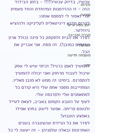
עכשיו, בדיוק עכשיו!!!!! - בזמן הבידוד 
זוגיות
הזה - זו ההזדמנות המיוחדת והחד פעמית 
תודעה
שלי ואסור לי לפספס אותה:
להרים סדנא דיגיטאלית לקליניקה ולהוציא 
יומן מסע אישי
ניוזלטר.
חברה וסביבה
לסדר את הבית ולתקתק כל פינה (כולל ארון 
הבגדים כמובן!). זה פסח. אני אבריק את 
המלצתי
הכל.
משפחה חדשה
יוגה
להמשיך לאמן כרגיל! זכיתי שיש לי עסק 
שיכול לעבוד מרחוק ואני יכולה להמשיך 
להתפרנס. בימינו זה ממש לא מובן מאליו. 
המחוייבות מספר אחת שלי היא קודם כל 
למתאמנים שלי ולפרנסה שלי.
לעוף על הטבע הקסום באביב, לצאת לטייל 
ולנשום פריחה. אפשר לישון בחוץ אפילו 
באמצע השבוע!
לסדר את כל הניירת שהצטברה בשנים 
האחרונות ובאלה שלפניהן - זה יעשה לי כל 