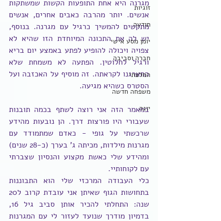
מגרנה היא אחת התופעות הקשות שמשתקות 
זוגיות
אנשים. יותר מהרבה כאבים אחרים, אנשים 
תודעה
מתקשים להמשיך כרגיל עם מגרנה. בנוסף, 
יש לה את התכונה המיוחדת הזו שהיא לא 
יומן מסע אישי
צפויה ויכולה להופיע לפתע באמצע יום בריא 
חברה וסביבה
ורגיל לחלוטין. הפתעה לא משמחת שלא 
התארגנו לקראתה. זה מוסיף על האכזבה ועל 
המלצתי
הסטרס כשהיא מגיעה.
משפחה חדשה
יוגה
במאמר הזה אני רוצה לשתף בכמה תובנות 
שעבורי היו פורצות דרך. הן נובעות מהידע 
שרכשתי על גופי - כאדם שמתמודד עם 
מגרנות מילדות, מכיתה ג' בערך (כ-28 שנים) 
ומהידע שלי כאשת מקצוע והנסיון שצברתי 
עם לקוחותיי.
כלי העבודה המרכזי שלי הוא התבוננות 
בתחושות הגוף שאיתן אני עובדת קרוב ל20 
שנה: התחלתי להכיר אותן סביב גיל 16, 
בדמיון מודרך שנועד לעזור לי עם המגרנות 