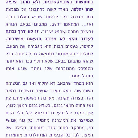
בתחושות באובייקטיביות ולא מתוך ציפיה 
שהן יחלפו.
 מאוד קשה להתבונן על מפלצת 
כמו מגרנה בלי לרצות שהיא תעלם כבר. 
ואז... המתאמן יושב, מתבונן בכאב הנורא 
ובעצם מחכה שהוא יעבור. 
זו לא דרך נכונה 
לעבוד והיא לא מניבה תוצאות מיטיבות.
להיפך, פעמים רבות היא מגבירה את הכאב. 
למה? כי ההיאחזות בתוצאה גדולה יותר. ככל 
שהוא מתבונן בכאב שלא חולף ככה הוא יותר 
מתוסכל מהנוכחות שלו ויותר שונא אותו 
וסובל ממנו. 
הוא מפחד שהכאב לא יחלוף ואז גם הנשימה 
משתבשת. מעט מאוד אנשים נושמים במצב 
הזה בצורה תקינה. מערכת הנשימה מתכווצת 
ואז פחות חמצן נכנס. כשלא נכנס חמצן לגוף, 
אין ניקוז של רעלים והכיווץ של כלי הדם 
שמייצר את המיגרנה מחמיר. כל גוף אנושי 
חי, מתפקד פחות טוב בנוכחות דלילה של 
חמצן. לכן כל הבעיות הפזיולוגיות מוחמרות 