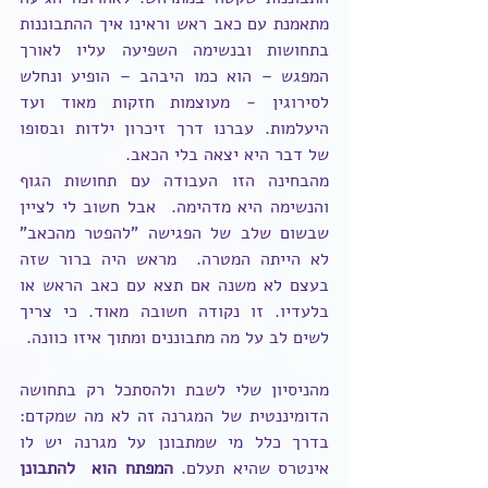
מתאמנת עם כאב ראש וראינו איך ההתבוננות 
בתחושות ובנשימה השפיעה עליו לאורך 
המפגש – הוא כמו היבהב – הופיע ונחלש 
לסירוגין - מעוצמות חזקות מאוד ועד 
היעלמות. עברנו דרך זיכרון ילדות ובסופו 
של דבר היא יצאה בלי הכאב. 
מהבחינה הזו העבודה עם תחושות הגוף 
והנשימה היא מדהימה.  אבל חשוב לי לציין 
שבשום שלב של הפגישה "להפטר מהכאב" 
לא הייתה המטרה.  מראש היה ברור שזה 
בעצם לא משנה אם תצא עם כאב הראש או 
בלעדיו. זו נקודה חשובה מאוד. כי צריך 
לשים לב על מה מתבוננים ומתוך איזו כוונה.
מהניסיון שלי לשבת ולהסתכל רק בתחושה 
הדומיננטית של המגרנה זה לא מה שמקדם: 
בדרך כלל מי שמתבונן על מגרנה יש לו 
אינטרס שהיא תעלם. 
המפתח הוא  להתבונן 