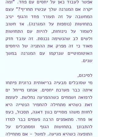
אפשר לעבוד כאן על יחסים עם פחד. "ומה 
יקרה אם המגרנה שלך עכשיו תחריף?" עצם 
המחשבה על זה תעורר פחד והגוף יגיב 
בתחושות (נוספות על המגרנה). אז חשוב 
לשמור על נינוחות, להיות עם התחושות 
ולשים לב שהנשימה נכנסת. זה עובד חזק 
מאוד כי זה מפרק את ההתניה של היחסים 
האוטומוטיים שנרקמו עם המגרנה במשך 
שנים. 
לסיכום, 
מי שסובלים מבעיה בריאותית כרונית פיתחו 
איתה כבר מערכת יחסים. אנחנו מייחל ים 
לרפואה ושמחים כשההפרעה נחלשת. לעומת 
זאת כשהיא מתחילה להחמיר הנטייה היא 
לחוות משהו מסויים כגון דאגה, תסכול, כעס 
או פחד. מתאמנים הרבה פעמים כבר למדו 
להתבונן בתחושות הגוף ומסתכלים על 
התופעה כשהיא מגיעה. למשל - אם מתחילה 