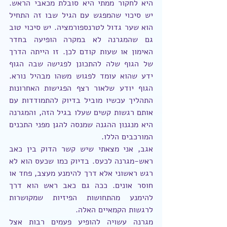
היא לחקור ממתי היא סובלת מכאבי הראש. 
יש סיכוי שהמפגש עם הגיל שבו זה התחיל 
הוא שער גדול לטרנספורמציה. יש סיכוי טוב 
גם שהמגרנה לא במקרה הופיעה בחדר 
האימון או שעות קודם לכן. זו הייתה הדרך 
של הגוף שלה להתכונן לפגישה שבה הגוף 
ידע שהוא עומד לפגוש משהו מבהיל נורא. 
הגוף יודע שלאור רצף הפגישות האחרונות 
התהליך עכשיו מוביל בדיוק להתמודדות עם 
אותם רגשות קשים שעלו בגיל הזה, והמגרנה 
היא מנגנון ההגנה שמנסה להגן מפני התכנים 
המורכבים הללו.
אגב, אני מצאתי שיש קשר הדוק בין כאב 
ראש-מגרנה לכעס. בדיוק כמו שכעס הוא לא 
רגש ראשוני אלא דרך להימנע מעצב, פחד או 
חוסר אונים. ככה גם כאב ראש הוא דרך 
להימנע מהתחושות הפיזיות שמקושרות 
לרגשות הקמאיים האלה. 
מגרנה עשויה להופיע פעמים רבות אצל 