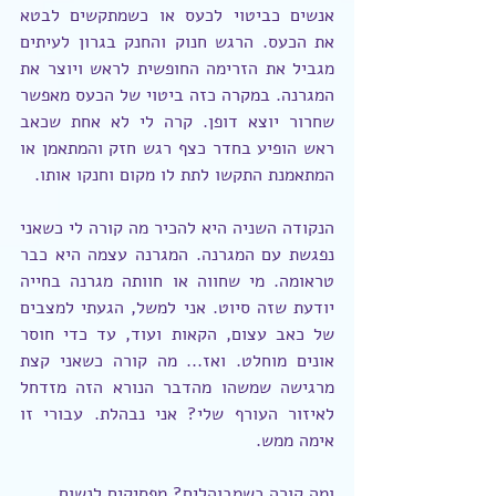
אנשים כביטוי לכעס או כשמתקשים לבטא 
את הכעס. הרגש חנוק והחנק בגרון לעיתים 
מגביל את הזרימה החופשית לראש ויוצר את 
המגרנה. במקרה כזה ביטוי של הכעס מאפשר 
שחרור יוצא דופן. קרה לי לא אחת שכאב 
ראש הופיע בחדר כצף רגש חזק והמתאמן או 
המתאמנת התקשו לתת לו מקום וחנקו אותו. 
הנקודה השניה היא להכיר מה קורה לי כשאני 
נפגשת עם המגרנה. המגרנה עצמה היא כבר 
טראומה. מי שחווה או חוותה מגרנה בחייה 
יודעת שזה סיוט. אני למשל, הגעתי למצבים 
של כאב עצום, הקאות ועוד, עד כדי חוסר 
אונים מוחלט. ואז... מה קורה כשאני קצת 
מרגישה שמשהו מהדבר הנורא הזה מזדחל 
לאיזור העורף שלי? אני נבהלת. עבורי זו 
אימה ממש.
ומה קורה כשמבוהלים? מפסיקים לנשום.