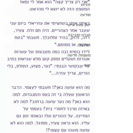
"
אני רק צריך קצה" הוא אמר לי ומאז 
זוגיות
המשפט הזה לא יוצא לי מהראש.
תודעה
ראיתי אותו כשחציתי את עזריאלי ביום שני 
יומן מסע אישי
שעבר אחר הצהריים. היה חם ולח. צעיר, 
חברה וסביבה
רזה, זרוק, בהיר ומלוכלך. חשבתי "בטח 
שיכור, או מסומם."
המלצתי
לידו כוסית ובה כמה מטבעות של עשרות 
משפחה חדשה
אגורות ושקלים ופתק קטן מלא שגיאות כתיב 
יוגה
עד שבקושי הבנתי: "נער, פצוע, הומלס, בלי 
הורים, צריך עזרה..."
מה הוא עושה כאן?! חשבתי לעצמי. הדבר 
הראשון שעלה בי זה כעס והתנגדות. למה 
הוא כאן? מה נער עושה ברחוב? למה לא 
באיזה מרכז לחסרי בית? כעסתי על 
המדינה. על ההורים שלו ובאותו זמן גם 
עליו. הוא נראה צעיר, מסוגל. למה הוא לא 
עושה משהו עם עצמו?!