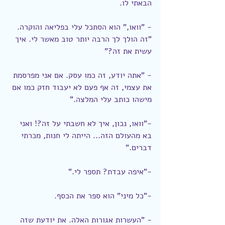
הבאתי לו.
- "וואו," הוא הסתכל עלי בפליאה והוקרה. 
"זה הולך לך הרבה יותר טוב מאשר לי. איך 
עשית את זה?"
- "אתה יודע, זה כמו עסק. אם אני מפרסמת 
את עצמי, זה אף פעם לא יעבוד חזק כמו אם 
מישהו כותב עלי המלצה."
-"וואו, נכון, איך לא חשבתי על זה?! ואני 
בא מהעולם הזה... הייתה לי חנות, מכרתי 
דברים."
-"איפה עבדת? תספר לי."
-"כל מיני" הוא ספר את הכסף. 
- "העשרות אגורות האלה. את יודעת שזה 