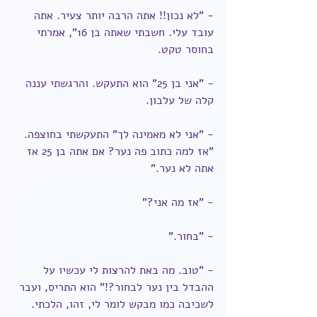
- "לא נכון!! אתה הרבה יותר צעיר. אתה 
עובד עלי. חשבתי שאתה בן 16", אמרתי 
בחוסר טקט.
- "אני בן 25" הוא התעקש. והרגשתי עננה 
קלה של עלבון.
- "אני לא מאמינה לך" התעקשתי בחוצפה. 
"אז למה כתוב פה נער? אם אתה בן 25 אז 
אתה לא נער."
- "אז מה אני?"
- "בחור."
- "טוב. מה באת להרצות לי עכשיו על 
ההבדל בין נער לבחור?!" הוא התריס, ועבר 
לשכיבה כמו מבקש לומר לי, זהו, הלכתי. 