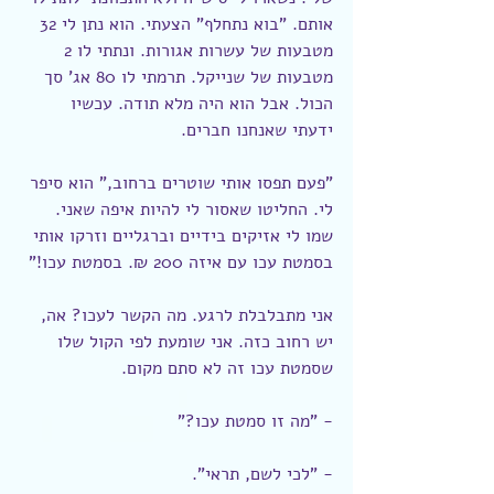
אותם. "בוא נתחלף" הצעתי. הוא נתן לי 32 
מטבעות של עשרות אגורות. ונתתי לו 2 
מטבעות של שנייקל. תרמתי לו 80 אג' סך 
הכול. אבל הוא היה מלא תודה. עכשיו 
ידעתי שאנחנו חברים.
"פעם תפסו אותי שוטרים ברחוב," הוא סיפר 
לי. החליטו שאסור לי להיות איפה שאני. 
שמו לי אזיקים בידיים וברגליים וזרקו אותי 
בסמטת עכו עם איזה 200 ₪. בסמטת עכו!"
אני מתבלבלת לרגע. מה הקשר לעכו? אה, 
יש רחוב כזה. אני שומעת לפי הקול שלו 
שסמטת עכו זה לא סתם מקום.
- "מה זו סמטת עכו?"
- "לכי לשם, תראי".