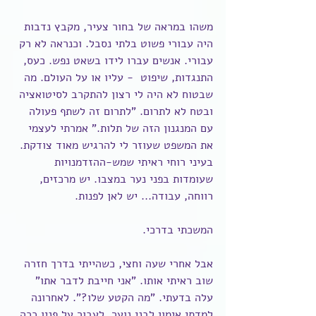
משהו במראה של בחור צעיר, מקבץ נדבות 
היה עבורי פשוט בלתי נסבל. וכנראה לא רק 
עבורי. אנשים עברו לידו בשאט נפש. כעס, 
התנגדות, שיפוט  - עליו או על העולם. מה 
שבטוח לא היה לי רצון להתקרב לסיטואציה 
ובטח לא לתרום. "לתרום זה לשתף פעולה 
עם המנגנון הזה של תלות." אמרתי לעצמי 
את המשפט שעוזר לי להרגיש מאוד צודקת. 
בעיני רוחי ראיתי שמש-ההזדמנויות 
שעומדות בפני נער במצבו. יש מרכזים, 
רווחה, עבודה... יש לאן לפנות.
המשכתי בדרכי.
אבל אחרי שעה וחצי, כשהייתי בדרך חזרה 
שוב ראיתי אותו. "אני חייבת לדבר אתו" 
עלה בדעתי. "מה הקטע שלו?". לאחרונה 
למדתי אימון לבני נוער, לעבור על פניו ככה 