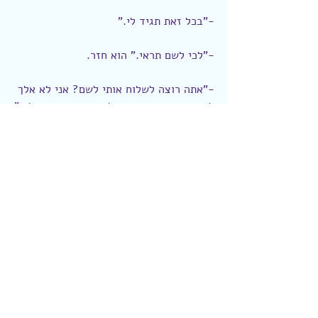
-"בכל זאת תגיד לי."
-"לכי לשם תראי." הוא חזר.
-"אתה רוצה לשלוח אותי לשם? אני לא אלך 
לשם עכשיו. אני רוצה לשמוע מה שקרה לך."
-"את מכירה את הרעש של הפצפוץ 
כשהולכים על השלג? ככה זה שם, אבל 
בגלל המזרקים."
נשמתי. רק נשמתי.
אחר כך גם ראיתי בשעון שאני צריכה ללכת.
- "אני צריכה ללכת, אני מניחה שאין לך 
טלפון."
-"לפי איך שהולך לי היום אני כנראה אהיה 