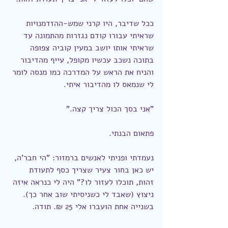
ככל שדיבר, היו קרני שמש-ההזדמנויות 
שראיתי עבורו קודם נגזרות מהתמונה עד 
שראיתי אותו יושב במעין קוביה צפופה 
בתוכה נשכב עכשיו מקופל, עייף מהדיבור 
והניח את הראש על המדרכה כמו מנסה לומר 
לי שנמאס לו מהדיבור איתי.
"אני בסך הכול צריך קצה."
פתאום הבנתי.
נעמדתי ופניתי לאנשים ברמזור: "הי חבר'ה, 
יש כאן בחור צעיר שצריך כסף לתעודת 
זהות, תוכלו לעזור לו?" היה לי כנראה איזה 
ניצוץ (שאבד לי כשניסיתי שוב אחר כך). 
בשנייה אחת הועברו אלי 25 ₪. תודה. 