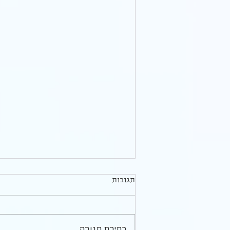
איך לעצור את דליפת האנרגיה
תגובות
בדייטים ולשמור על החשק
להמשיך בהיכרויות גם אחרי דייט
לא היה לו רכב ובאתי לאסוף אותו.
מבאס
עוד לפני שעצרתי את האוטו קלטתי
שהוא פשוט לא בשבילי. זה לא העניין
כתיבת תגובה...