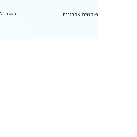
פוסטים אחרונים
הצג הכול
מפתח הערכים - לשאת את
הכתר/ "ערך עצמי" - פרק 7
אנחנו הולכות ומתקרבות להשלמה