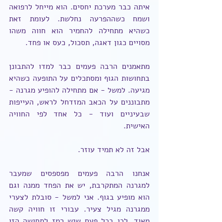
איתה כבר מערכת יחסים. הוא מייחל לרפואה 
ושמח כשההפרעה נחלשת. לעומת זאת 
כשהיא מתחילה להחמיר הוא חווה משהו 
מסויים כגון דאגה, תסכול, כעס או פחד.
מתאמנים הרבה פעמים כבר למדו להתבונן 
בתחושות הגוף ומסתכלים על התופעה כשהיא 
מגיעה. למשל - אם מתחילה להופיע מגרנה - 
מתבוננים על הכאב המזדחל לראש, העייפות 
שבעיניים ועוד - כל אחד לפי החוויה 
האישית.
אבל זה לא תמיד עוזר.
אנחנו הרבה פעמים מפספסים שמעבר 
למגרנה המתקרבת, יש את הפחד ממנה וגם 
הוא מופיע בגוף. אני למשל - סובלת לצערי 
ממגרנה מגיל צעיר. עבורי זו חוויה קשה 
מאוד. לכן בכל פעם שיש רמז לתחושה הזו 