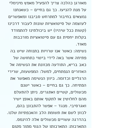
מאורגן כהלכה צריך להפעיל מאמץ מינימלי 
על מנת להניעו. כך גם בחיים – כשאנחנו 
נמצאים בחיבור למתרחש סביבנו ומאפשרים 
לעוצמה של סיטואציות שונות לעבור דרכינו 
(קשות ככל שיהיו) יש ביכולתינו להתמודד 
בקלות יחסית גם עם סיטואציות מורכבות 
מאוד.
נשימה: כאשר אנו שרויות בתנוחה שיש בה 
פתיחה אשר באה לידי ביטוי כתחושה של 
כאב בריא, התודעה מכוונת את הנשימה אל 
האזורים הנפתחים, למשל: המפשעות, שרירי 
הרגליים וכדומה. כיוון הנשימה מאפשר את 
הפתיחה. כך גם בחיים – כאשר ישנם 
מכשולים, קשיים ואתגרים. ניתן להתעלם 
מהם לחלוטין או לתקוף אותם באופן ישיר 
ואגרסיבי. מנגד – אפשר להתבונן בהם, 
לכוון לשם את תשומת הלב והאכפתיות שלנו. 
בהדרגה עשויים מכשולים אלה להינמס.
התארכות: התארכותו של הגוף מתוך מקום 