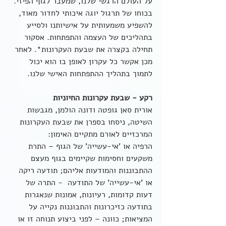
על העולם הרגשי שלנו, שמעבר לגוף הפיזי. 
בכוחו של תרגול יוגה איכותי לחדור מאוד, 
להשפיע משמעותית על אישיותנו ולסייע 
בתהליכים של העצמה והתפתחות. אסקור 
תחילה בקצרה את שבעת העקרונות*. לאחר 
מכן אקשר כל עקרון לאופן בו הוא יכול 
לתמוך בתהליך ההתפתחות האישי שלנו.
רקע - שבעת עקרונות החיוניות
אורית סאן גופטה ודונה הולמן, מגבשות 
השיטה, ניסחו בספרן את שבעת העקרונות 
המרכזיים לאורם מתקיים האימון:
הרפיה או 'אי-עשייה' של הגוף – התרת 
משקעים וחסימות שקיימים בגוף מעצם 
ההתבוננות והמודעות אליהם; תודעה ריקה 
או 'אי-עשייה' של התודעה  - התרה של 
דעות קדומות, רעיונות, אמונות שנאגרות 
בתודעה כזיכרונות והתבוננות נקייה על 
המציאות; כוונה – לפני ביצוע תנוחה זו או 