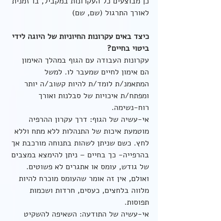
כן מבוצעים כל העקרונות במקביל, בו זמנית 
לאורך התרגול (שם, שם)
כיצד באים עקרונות החיוניות של היוגה לידי 
ביטוי בחיים?
עקרונות העבודה עם הגוף במהלך האימון 
הם אימון לחיים שמעבר לו. למשל 
המתאמנ/ת לומד/ת להיות קשוב/ה יותר 
ומפתח/ת איכויות של סבלנות ואורך 
רוח-נשימה.
אי-עשיה של הגוף: דרך עקרון ההרפיה 
מוטמעת איכות של התנהלות ללא מתח וללא 
לחץ. כשם שניתן לשהות בתנוחה מורכבת אך 
בהרפייה- כך בחיים – ניתן להימצא במצבים 
של גודש, עומס או אתגרים לא פשוטים. 
ואולם, אין זה אומר שהעומס מוכרח להיות 
מלווה בלחצים, כעסים, חרדות ושכמות 
תפוסות.
אי-עשיה של התודעה: השאיפה להשקיט 