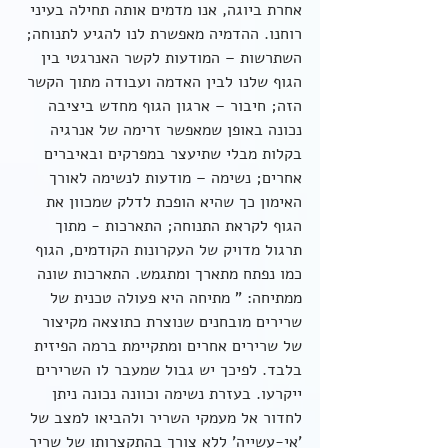
אחרת ביוגה, אנו מדמים אותה תחילה בעיני 
רוחנו. ההדמיה מאפשרת לנו להגיע לתנוחה; 
השתרשות – המודעות לקשר האנרגטי בין 
הגוף שלנו לבין האדמה ועבודה מתוך הקשר 
הזה; חיבור – ארגון הגוף מחדש ביציבה 
נכונה באופן שמאפשר זרימה של אנרגיה 
בקלות מבלי שתיעצר במפרקים ובאיברים 
אחרים; נשימה – מודעות לנשימה לאורך 
האימון כך שהיא הופכת לדלק שמכוון את 
הגוף לקראת התנוחה; התארכות - מתוך 
תרגול מדויק של העקרונות הקודמים, הגוף 
כמו נפתח מתארך ומתגמש. התארכות שונה 
ממתיחה: " מתיחה היא פעולה טכנית של 
שרירים מובחנים שנוצרת כתוצאה מקיצור 
של שרירים אחרים ומתקיימת ברמה הפיזית 
בלבד. לפיכך יש גבול שמעבר לו השרירים 
ייקרעו. בעזרת נשימה וכוונה נכונה ניתן 
לחדור אל מעמקי השריר ולהביאו למצב של 
'אי-עשייה' ללא צורך בהתקצרותו של שריר 