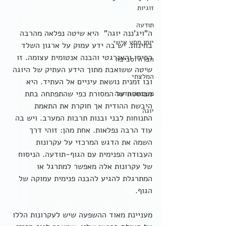
זוגיות
תודעה
ה"ויג'ננה יוגה"  היא שיטה נפלאה מהרבה 
יומן מסע אישי
בחינות. יש בה ידע עמוק על ארגון השלד 
הפיסי והאנרגטי והבנה אנטומית עצומה. זו 
חברה וסביבה
שיטה ששואבת מתוך הידע העתיק של היוגה 
המלצתי
ובו זמנית נושאת עיניים אל העתיד. היא 
מבוססת על המסורת כפי שהתפתחה בתת 
משפחה חדשה
היבשת ההודית אך חוקרת את התאמת 
יוגה
התנוחות לבני ובנות תרבות המערב. ויש בה 
עוד הרבה נפלאות. אחת מהן: זוהי דרך 
השמה את הדגש המרכזי על עקרונות 
העבודה הפנימית עם הגוף-תודעה. הניסוח 
של עקרונות אלה מאפשר למתרגל או 
המתרגלת להגיע להבנה פנימית עמוקה של 
הגוף.
מעניינת מאוד ההשפעה שיש לעקרונות הללו 