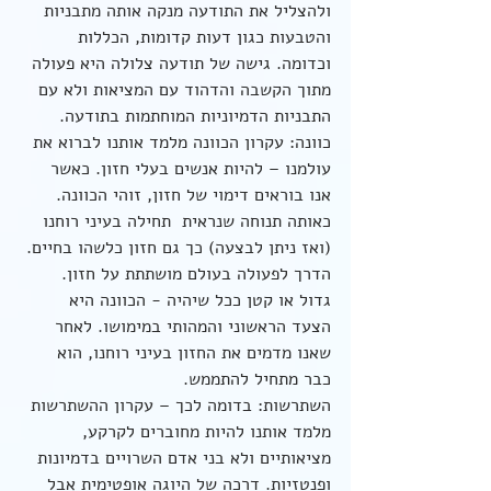
ולהצליל את התודעה מנקה אותה מתבניות 
והטבעות כגון דעות קדומות, הכללות 
וכדומה. גישה של תודעה צלולה היא פעולה 
מתוך הקשבה והדהוד עם המציאות ולא עם 
התבניות הדמיוניות המוחתמות בתודעה.
כוונה: עקרון הכוונה מלמד אותנו לברוא את 
עולמנו – להיות אנשים בעלי חזון. כאשר 
אנו בוראים דימוי של חזון, זוהי הכוונה. 
כאותה תנוחה שנראית  תחילה בעיני רוחנו 
(ואז ניתן לבצעה) כך גם חזון כלשהו בחיים. 
הדרך לפעולה בעולם מושתתת על חזון. 
גדול או קטן ככל שיהיה - הכוונה היא 
הצעד הראשוני והמהותי במימושו. לאחר 
שאנו מדמים את החזון בעיני רוחנו, הוא 
כבר מתחיל להתממש.
השתרשות: בדומה לכך – עקרון ההשתרשות 
מלמד אותנו להיות מחוברים לקרקע, 
מציאותיים ולא בני אדם השרויים בדמיונות 
ופנטזיות. דרכה של היוגה אופטימית אבל 