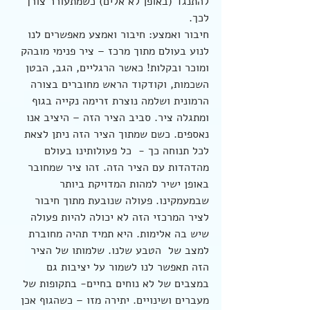
להתנגד (באופן לא אלים) כשמתעורר צורך 
לכך.
חיבור ואמצע: חיבור ואמצע מאפשרים לנו 
לנוע בעולם מתוך מרכז – ציר פנימי מובהק 
ומוכר ובקלות! כאשר הרגליים, הגב, הבטן 
השכמות, וקודקוד הראש מחוברים בצורה 
הרמונית ושלמה נוצרת זרימה נקייה בגוף 
ומתגלה ציר. סביב הציר הזה – היציב אנו 
נאספים. כשם שמתוך הציר הזה ניתן לצאת 
לכל תנוחה כך -  כל פעולותינו בעולם 
מהדהדות עם הציר הזה. זהו ציר שמחובר 
באופן ישיר למהות המדויקת ביותר 
שבמעמקינו. פעולה שנובעת מתוך חיבור 
לציר המרכזי הזה לא יכולה להיות פעולה 
שיש בה אלימות. היא תמיד תהיה מחוברת 
למצב של  הטבע שלנו. שלמותו של הציר 
הזה תאפשר לנו לשמור על יציבות גם 
במצבים של לא נוחים בחיים- בתקופות של 
מעברים ושינויים. יתירה מזו – כשהגוף אכן 