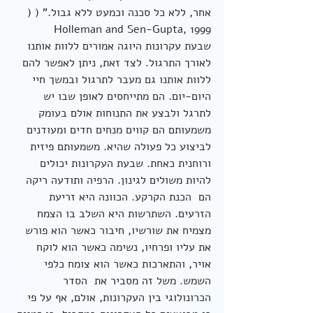
אחר, ללא כל סכנה וכמעט ללא גבול." ( ( 
Holleman and Sen-Gupta, 1999
שבעת עקרונות היוגה אמורים ללוות אותנו 
לאורך התרגול. לצד זאת, ניתן לאפשר להם 
ללוות אותנו גם מעבר לתרגול ובמשך חיי 
היום-יום. הם מתייחסים לאופן שבו יש 
לתרגל ולבצע את התנוחות אולם בעומק 
משמעותם הם קווים מנחים חדים ומעודנים 
לביצוע כל פעולה שהיא. משמעותם פיזית 
ורוחנית כאחת. שבעת העקרונות יכולים 
להיות משולים לגינון. הרפיה ותודעה ריקה 
הם  הכנת הקרקע. הכוונה היא זריעת 
הזרעים. השתרשות היא השלב בו הצמח 
מצמיח את שורשיו, חיבור כאשר הוא פורש 
את עליו ופרחיו, נשימה כאשר הוא לוקח 
אויר, והתארכות כאשר הוא צומח כלפי 
השמש. משל זה מסביר את  הסדר 
הכרונולוגי בין העקרונות, אולם, אף על פי 