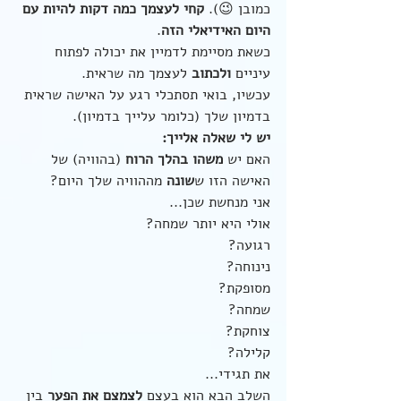
כמובן 😉). 
קחי לעצמך כמה דקות להיות עם 
היום האידיאלי הזה
.
כשאת מסיימת לדמיין את יכולה לפתוח 
עיניים 
ולכתוב
 לעצמך מה שראית. 
עכשיו, בואי תסתכלי רגע על האישה שראית 
בדמיון שלך (כלומר עלייך בדמיון). 
יש לי שאלה אלייך:
האם יש 
משהו בהלך הרוח
 (בהוויה) של 
האישה הזו ש
שונה
 מההוויה שלך היום?
אני מנחשת שכן...
אולי היא יותר שמחה?
רגועה?
נינוחה?
מסופקת?
שמחה?
צוחקת?
קלילה?
את תגידי...
השלב הבא הוא בעצם 
לצמצם את הפער
 בין 