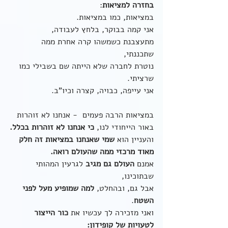
בחזרה למציאות
:
במציאות, כמו במציאות.
אני קמה בבוקר, בלחץ לעבודה, 
מתעצבנת כשמשהו קרה אחרת ממה 
שתכננתי,
נוטרת לחברה שלא הייתה שם בשבילי כמו 
שרציתי.
אני עייפה, כבויה, קצרה וכיו"ב.
במציאות הרבה פעמים  - אנחנו לא זוהרות 
באור הייחודי לנו, 
כי אנחנו לא זוהרות בכלל.
והעניין הוא 
שמי שאנחנו במציאות זה חלק 
מאוד מרכזי ממה שהעולם רואה. 
אמנם 
העולם גם מגיב
 לגרעין המהותי 
שבתוכינו,
אבל גם, ובהחלט, 
למה שמופיע מעל לפני 
השטח
.
ואני מזכירה לך עכשיו את 
כור הייצור 
לטעויות של קופידון: