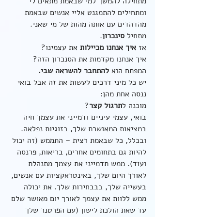
מתחילה להמשך למי שבאמת מתאים לי 
ומתחילים להתמגנט אליי אנשים שבאמת 
מהדהדים עם אותה מהות של מי שאני. 
מתחיל 
סינכרון
.
אז 
איך אנחנו מכיילות
 את עצמינו?
איך אנחנו מקדמות את הסנכרון הזה?
המפתח הוא 
להתחבר להשראה שבי. 
יש כל מיני דרכים לעשות את זה אבל בואי 
ננסה אחת מהן:
מוכנה ל
תרגול קצר
?
בואי, עצמי עיניים ודמייני את עצמך חיה 
במציאות המאושרת שלך, בזוגיות נפלאה. 
ובכלל, כל שבאמת רצית – התממש (זה יכול 
להיות גם בתחומים אחרים, בריאות, פרנסה 
ועוד). ממש תדמייני את עצמך מתנהלת 
לאורך היום שלך, באינטראקציות עם אנשים, 
בעשייה שלך, בבבחירות שלך. את יכולה 
ממש ללוות את עצמך לאורך יום מאושר שלם 
עד שאת הולכת לישון (עם הפרטנר שלך 