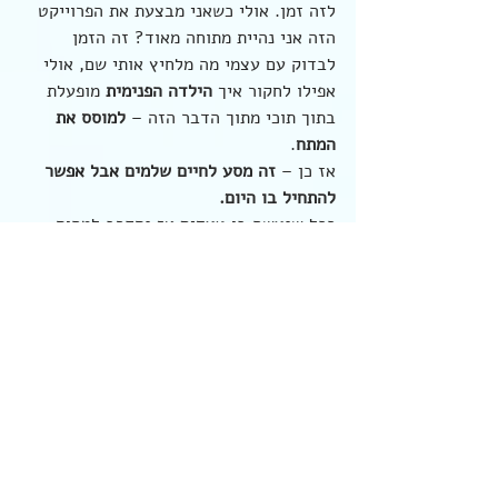
לזה זמן. אולי כשאני מבצעת את הפרוייקט 
הזה אני נהיית מתוחה מאוד? זה הזמן 
לבדוק עם עצמי מה מלחיץ אותי שם, אולי 
אפילו לחקור איך 
הילדה הפנימית
 מופעלת 
בתוך תוכי מתוך הדבר הזה – 
למוסס את 
המתח
. 
אז כן – 
זה מסע לחיים שלמים אבל אפשר 
להתחיל בו היום.
ככל שנעשה בו צעדים אז נתקרב למהות 
העמוקה שלנו. אנחנו עצמינו נהיה יותר 
ויותר הפוטנציאל של עצמינו וככה יקרו שני 
דברים חשובים שכבר דיברנו עליהם:
1.      
יימשכו למרחב שלנו אנשים שבהלימה
עם אותו חלק גבוה בתוכי (אנשים שאני 
נמשכת אליהם)
2.      אני פחות אהיה תלויה בזה שהגבר 
שאני מחפשת יגשים בשבילי את האיכויות 
האלה – הרי 
אני כבר מגשימה אותן בעצמי
. 