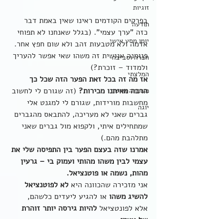
זוגיות
בפרקים הקודמים ראינו שאין באמת דבר 
תודעה
כזה "ערך עצמי". (בגלל שאנחנו לא תפוחי 
יומן מסע אישי
אדמה ולא מטבעות זהב ולא שום חפץ אחר. 
פנומנה אנושית זה משהו שאי אפשר להעריך 
חברה וסביבה
ולמדוד – זוכרת?)  
המלצתי
אז מה זה בכל זאת הפער הזה שכל כך 
הרבה מאיתנו מכירות?
 (זה שגורם לי לחשוב 
משפחה חדשה
מחשבות מורידות, שגורם לי למגנט אלי 
יוגה
גברים שאני לא מעריכה, להתבאס מהגברים 
שמתחילים איתי, ולקפוא מול גברים שאני 
מתלהבת מהם.)
אמרנו שזה בעצם הפער בין התפיסה שלי את 
עצמי לבין משהו מהותי ועמוק בי – גרעין 
מהות, נשמה או פוטנציאל.
אני מזכירה שהכוונה היא 
לא לפוטנציאל 
להשיג משהו 
או להגיע ליעדים כלשהם,
אלא לפונטציאל 
להיות גירסה יותר זוהרת 