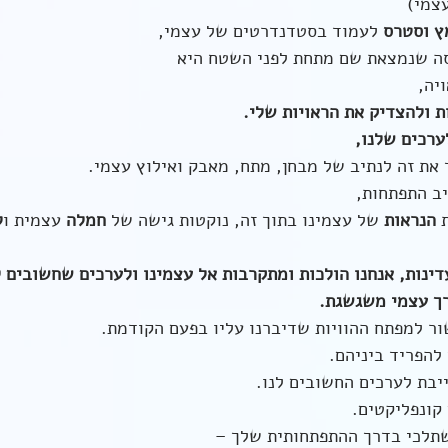
עצמי)
 וסטרס 
לעמוד בסטדנדרטים של עצמי,
סה שנמצאת שם מתחת לפני השטח היא
יה,
 ולהצדיק את הראויות שלי. 
ערכים שלנו,
את זה לנתיב של מבחן, מתח, מאבק ואילוץ עצמי.
ב התפתחות,
 
הנראות
 של עצמינו בתוך זה, נוקטות גישה של 
חמלה 
עצמית ו
ל
ינות, אנחנו הולכות ומתקרבות אל עצמינו ולערכים שחשובים ל
ערך עצמי משגשגת.
ר למפתח ההוויות שדיברנו עליו בפעם הקודמת.
להפריד ביניהם. 
יבת לערכים החשובים לנו.
קונפליקטים.
תלכי בדרך ההתפתחותית שלך –