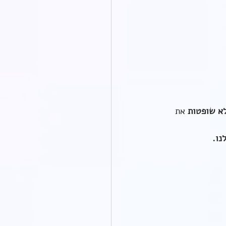
א שופטות
 את 
נו.