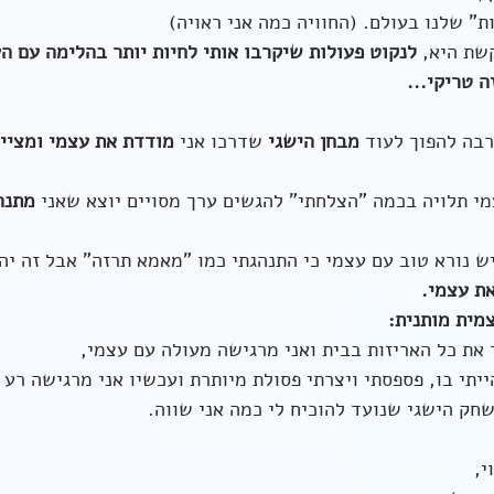
ות" שלנו בעולם. (החוויה כמה אני ראויה) 
שת היא, 
לנקוט פעולות שיקרבו אותי לחיות יותר בהלימה עם ה
ה טריקי... 
בה להפוך לעוד 
מבחן הישגי
 שדרכו אני 
מודדת את עצמי ומציינ
י תלויה בכמה "הצלחתי" להגשים ערך מסויים יוצא שאני 
מתנה 
ש נורא טוב עם עצמי כי התנהגתי כמו "מאמא תרזה" אבל זה יהי
ת עצמי.
מית מותנית:
את כל האריזות בבית ואני מרגישה מעולה עם עצמי,
ייתי בו, פספסתי ויצרתי פסולת מיותרת ועכשיו אני מרגישה רע 
חק הישגי שנועד להוכיח לי כמה אני שווה.
י,