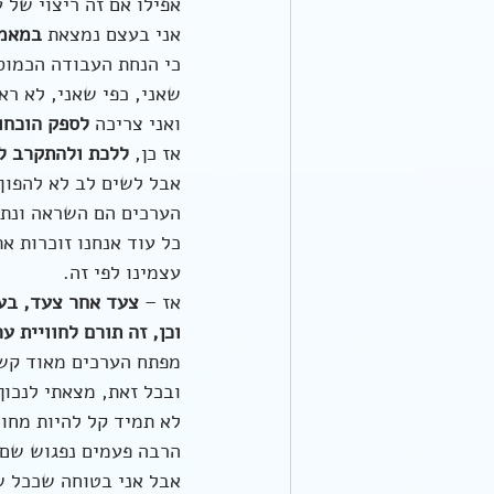
אפילו אם זה ריצוי של 
אני בעצם נמצאת 
במאמץ
כי הנחת העבודה הכמו
שאני, כפי שאני, לא ראו
ואני צריכה 
לספק הוכחות
אז כן, 
ללכת ולהתקרב ל
אבל לשים לב לא להפוך 
הערכים הם השראה ונתי
כל עוד אנחנו זוכרות את
עצמינו לפי זה. 
אז – 
צעד אחר צעד, בעד
וכן, זה תורם לחוויית 
מפתח הערכים מאוד קשו
ובכל זאת, מצאתי לנכון 
לא תמיד קל להיות מחוי
הרבה פעמים נפגוש שם 
אבל אני בטוחה שככל ש