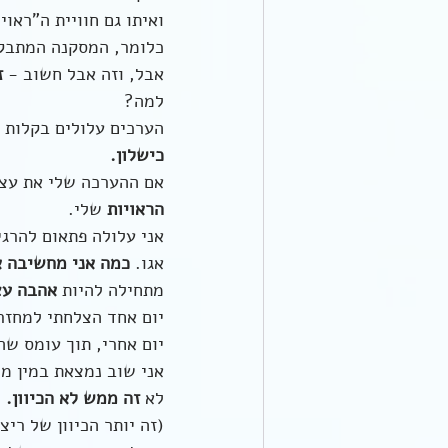
ואיתו גם חוויית ה"ראוי
כלומר, המסקנה המתבק
אבל, וזה אבל חשוב - 
ז
למה?
הערכים עלולים בקלות ר
כישלון.
אם ההערכה שלי את עצמ
הראויות 
שלי.
אני עלולה פתאום להרגי
אגו. 
כמה אני מחשיבה א
מתחילה להיות 
אהבה עצ
יום אחד הצלחתי למחזר 
יום אחרי, תוך עומס שה
אני שוב נמצאת במין מש
לא 
זה ממש לא הכיוון.
(זה יותר הכיוון של ריצו