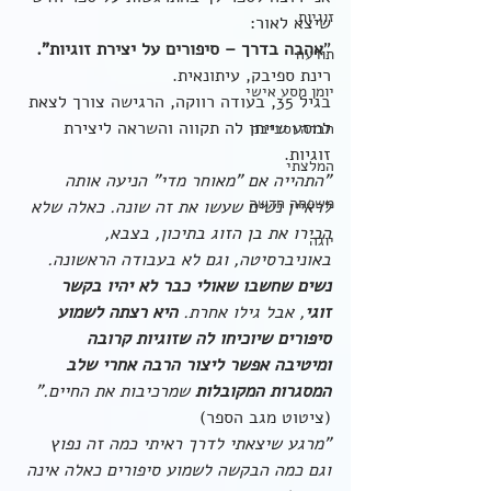
זוגיות
שיצא לאור:
"
אהבה בדרך – סיפורים על יצירת זוגיות".
תודעה
רינת ספיבק, עיתונאית.
יומן מסע אישי
בגיל 35, בעודה רווקה, הרגישה צורך לצאת 
למסע שייתן לה תקווה והשראה ליצירת 
חברה וסביבה
זוגיות.
המלצתי
"התהייה אם "מאוחר מדי" הניעה אותה 
משפחה חדשה
לראיין נשים שעשו את זה שונה. כאלה שלא 
הכירו את בן הזוג בתיכון, בצבא, 
יוגה
באוניברסיטה, וגם לא בעבודה הראשונה. 
נשים שחשבו שאולי כבר לא יהיו בקשר 
זוגי
, אבל גילו אחרת. 
היא רצתה לשמוע 
סיפורים שיוכיחו לה שזוגיות קרובה 
ומיטיבה אפשר ליצור הרבה אחרי שלב 
המסגרות המקובלות
 שמרכיבות את החיים." 
(ציטוט מגב הספר)
"מרגע שיצאתי לדרך ראיתי כמה זה נפוץ 
וגם כמה הבקשה לשמוע סיפורים כאלה אינה 